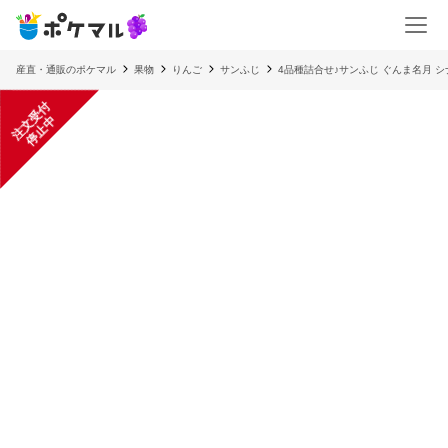
産直・通販のポケマル
果物
りんご
サンふじ
4品種詰合せ♪サンふじ ぐんま名月 シ
注
文
受
付
停
止
中