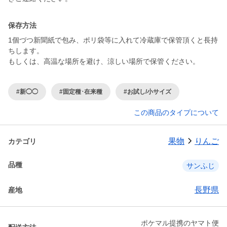
保存方法
1個づつ新聞紙で包み、ポリ袋等に入れて冷蔵庫で保管頂くと長持
ちします。
もしくは、高温な場所を避け、涼しい場所で保管ください。
#新◯◯
#固定種･在来種
#お試し/小サイズ
この商品のタイプについて
果物
りんご
カテゴリ
品種
サンふじ
長野県
産地
ポケマル提携のヤマト便