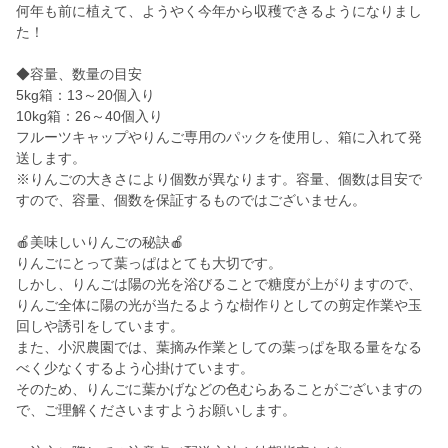
何年も前に植えて、ようやく今年から収穫できるようになりまし
た！
◆容量、数量の目安
5kg箱：13～20個入り
10kg箱：26～40個入り
フルーツキャップやりんご専用のパックを使用し、箱に入れて発
送します。
※りんごの大きさにより個数が異なります。容量、個数は目安で
すので、容量、個数を保証するものではございません。
🍎美味しいりんごの秘訣🍎
りんごにとって葉っぱはとても大切です。
しかし、りんごは陽の光を浴びることで糖度が上がりますので、
りんご全体に陽の光が当たるような樹作りとしての剪定作業や玉
回しや誘引をしています。
また、小沢農園では、葉摘み作業としての葉っぱを取る量をなる
べく少なくするよう心掛けています。
そのため、りんごに葉かげなどの色むらあることがございますの
で、ご理解くださいますようお願いします。