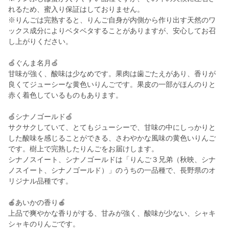
れるため、蜜入り保証はしておりません。
※りんごは完熟すると、りんご自身が内側から作り出す天然のワ
ックス成分によりベタベタすることがありますが、安心してお召
し上がりください。
🍏ぐんま名月🍏
甘味が強く、酸味は少なめです。果肉は歯ごたえがあり、香りが
良くてジューシーな黄色いりんごです。果皮の一部がほんのりと
赤く着色しているものもあります。
🍏シナノゴールド🍏
サクサクしていて、とてもジューシーで、甘味の中にしっかりと
した酸味を感じることができる、さわやかな風味の黄色いりんご
です。樹上で完熟したりんごをお届けします。
シナノスイート、シナノゴールドは「りんご３兄弟（秋映、シナ
ノスイート、シナノゴールド）」のうちの一品種で、長野県のオ
リジナル品種です。
🍎あいかの香り🍎
上品で爽やかな香りがする、甘みが強く、酸味が少ない、シャキ
シャキのりんごです。