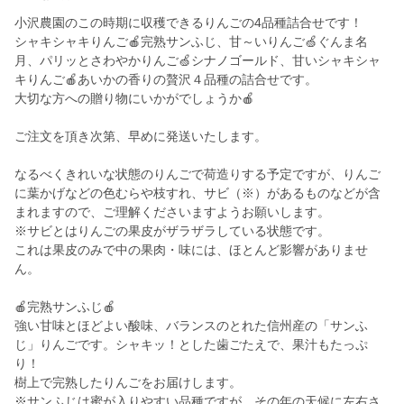
小沢農園のこの時期に収穫できるりんごの4品種詰合せです！
シャキシャキりんご🍎完熟サンふじ、甘～いりんご🍏ぐんま名
月、パリッとさわやかりんご🍏シナノゴールド、甘いシャキシャ
キりんご🍎あいかの香りの贅沢４品種の詰合せです。
大切な方への贈り物にいかがでしょうか🍎
ご注文を頂き次第、早めに発送いたします。
なるべくきれいな状態のりんごで荷造りする予定ですが、りんご
に葉かげなどの色むらや枝すれ、サビ（※）があるものなどが含
まれますので、ご理解くださいますようお願いします。
※サビとはりんごの果皮がザラザラしている状態です。
これは果皮のみで中の果肉・味には、ほとんど影響がありませ
ん。
🍎完熟サンふじ🍎
強い甘味とほどよい酸味、バランスのとれた信州産の「サンふ
じ」りんごです。シャキッ！とした歯ごたえで、果汁もたっぷ
り！
樹上で完熟したりんごをお届けします。
※サンふじは蜜が入りやすい品種ですが、その年の天候に左右さ