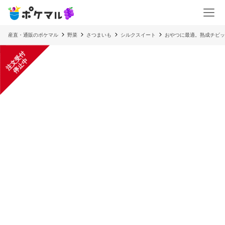
産直・通販のポケマル
野菜
さつまいも
シルクスイート
おやつに最適。熟成チビッ
注
文
受
付
停
止
中