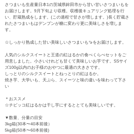
さつまいも生産量日本1の茨城県鉾田市から甘い甘いさつまいもを
お届けします。9月下旬より収穫。収穫後キュアリング処理を行
い、貯蔵熟成をします。(この過程で甘さが増します。)長く貯蔵さ
れたさつまいもはデンプンが糖に変わり更に美味しさを増しま
す。
☆しっかり熟成した甘い美味しいさつまいも🍠をお届けします。
人気のシルクスイートと王道の紅はるかの食べくらべセットをご
用意しました。小さいけれども甘くて美味しいお芋です。SSサイ
ズ100g以内のお子様のおやつに最適の大きさです。
しっとりのシルクスイートとねっとりの紅はるか。
焼き芋、大学いも、天ぷら、スイーツと味の違いを味わって下さ
い
＊おススメ
☆チビッコ紅はるかは干し芋にするととても美味しいです。
▼数量、分量の目安
3kg箱(30本〜40本前後）
5kg箱(50本〜60本前後)