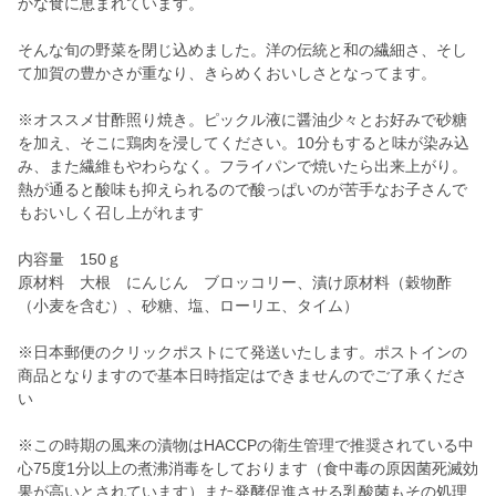
かな食に恵まれています。
そんな旬の野菜を閉じ込めました。洋の伝統と和の繊細さ、そし
て加賀の豊かさが重なり、きらめくおいしさとなってます。
※オススメ甘酢照り焼き。ピックル液に醤油少々とお好みで砂糖
を加え、そこに鶏肉を浸してください。10分もすると味が染み込
み、また繊維もやわらなく。フライパンで焼いたら出来上がり。
熱が通ると酸味も抑えられるので酸っぱいのが苦手なお子さんで
もおいしく召し上がれます
内容量 150ｇ
原材料 大根 にんじん ブロッコリー、漬け原材料（穀物酢
（小麦を含む）、砂糖、塩、ローリエ、タイム）
※日本郵便のクリックポストにて発送いたします。ポストインの
商品となりますので基本日時指定はできませんのでご了承くださ
い
※この時期の風来の漬物はHACCPの衛生管理で推奨されている中
心75度1分以上の煮沸消毒をしております（食中毒の原因菌死滅効
果が高いとされています）また発酵促進させる乳酸菌もその処理