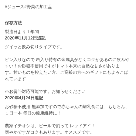
#ジュース#野菜の加工品
保存方法
製造日より１年間
2020年11月12日追記
グイッと飲み切りタイプです。
ビン入りなので 缶入り特有の金属臭がなくコクがあるのに飲みや
すい！お砂糖不使用ですがトマト本来の自然な甘さがありま
す。甘いものを控えたい方、ご高齢の方へのギフトにもよろこば
れています
※お熨斗対応可能です。お知らせください
2020年4月24日追記
お砂糖不使用 無添加ですので赤ちゃんの離乳食には、もちろん、
１日一本 毎日の健康維持に！
農家イチオシは、ビールで割って レッドアイ！
爽やかですがコクもあります。オススメです。