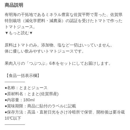
商品説明
有明海の干拓地であるミネラル豊富な佐賀平野で育った、佐賀県
特別栽培（減化学肥料・減農薬）の認証を受けたトマトで作った
トマトジュース。
▼もっと読む▼
原料はトマトのみ。添加物、塩など一切はいっていません。
体に優しい飲みやすいトマトジュースです。
果肉入りの「つぶつぶ」6本をセットにしてお届けします。
【食品一括表示欄】
—————
●名称：とまとジュース
●原材料名：とまと(佐賀県産)
●内容量：180ml
●賞味期限：商品に貼付のラベルに記載
●保存方法：高温・直射日光をさけ冷暗所で保管、開栓後は要冷蔵
10℃以下
—————