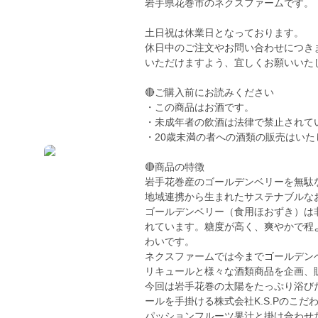
岩手県花巻市のネクスファームです。
土日祝は休業日となっております。
休日中のご注文やお問い合わせにつき
いただけますよう、宜しくお願いいた
🔴ご購入前にお読みください
・この商品はお酒です。
・未成年者の飲酒は法律で禁止されて
・20歳未満の者への酒類の販売はいた
🔴商品の特徴
岩手花巻産のゴールデンベリーを無駄
地域連携から生まれたサステナブルなお酒
ゴールデンベリー（食用ほおずき）は
れています。糖度が高く、爽やかで程
わいです。
ネクスファームでは今までゴールデン
リキュールと様々な酒類商品を企画、
今回は岩手花巻の太陽をたっぷり浴び
ールを手掛ける株式会社K.S.Pのこ
パッションフルーツ果汁と掛け合わせ