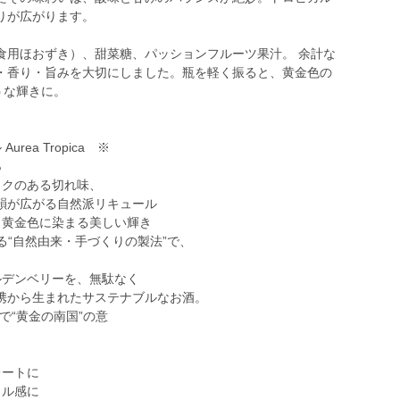
りが広がります。
食用ほおずき）、甜菜糖、パッションフルーツ果汁。 余計な
・香り・旨みを大切にしました。瓶を軽く振ると、黄金色の
うな輝きに。
ea Tropica ※
％
コクのある切れ味、
がる自然派リキュール
と黄金色に染まる美しい輝き
する“自然由来・手づくりの製法”で、
ルデンベリーを、無駄なく
生まれたサステナブルなお酒。
ン語で“黄金の南国”の意
レートに
カル感に