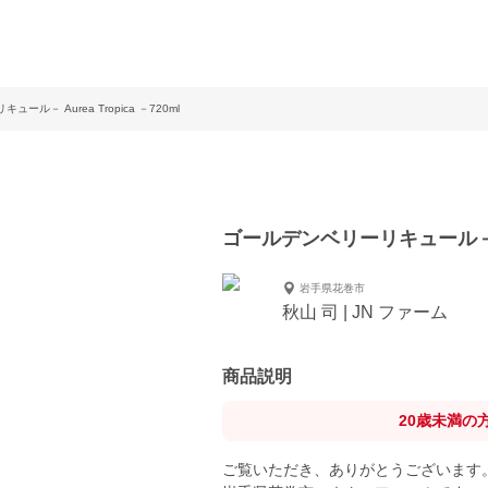
ール－ Aurea Tropica －720ml
ゴールデンベリーリキュール－ Aur
岩手県花巻市
秋山 司 | JN ファーム
商品説明
20歳未満の
ご覧いただき、ありがとうございます