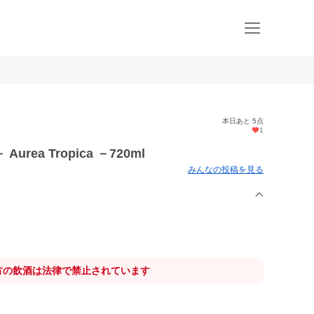
本日あと 5点
1
ea Tropica －720ml
みんなの投稿を見る
方の飲酒は法律で禁止されています
。