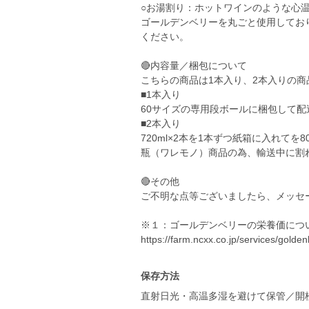
○お湯割り：ホットワインのような心
ゴールデンベリーを丸ごと使用してお
ください。
🔴内容量／梱包について
こちらの商品は1本入り、2本入りの
■1本入り
60サイズの専用段ボールに梱包して配
■2本入り
720ml×2本を1本ずつ紙箱に入れて
瓶（ワレモノ）商品の為、輸送中に割
🔴その他
ご不明な点等ございましたら、メッセ
※１：ゴールデンベリーの栄養価につ
https://farm.ncxx.co.jp/services/golden
保存方法
直射日光・高温多湿を避けて保管／開