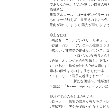
でありながら、どこか優しい自然の香
原材料は――
醸造アルコール、ゴールデンベリー（
ものは一切加えず、果実そのままの色
果肉が舞い、まるで“陽光が満ちる”よ
🔴主な仕様
○商品名：ゴールデンベリーリキュール Aur
○容量：720ml 、アルコール度数１６
○味わい：甘酸味の絶妙なバランス、
トロピカルな香りと余韻が広
○色味：オレンジ果肉が沈殿し、振る
○こだわり：株式会社K.S.Pが大切に
素材の個性をそのまま生かした一本
○ストーリー：岩手花巻生まれのゴー
新たな価値へ。地域連携から
※注記：「Aurea Tropica」＝ラテ
🔴おすすめの召し上がりかた
○ロック ：果実の濃厚な香りをスト
○炭酸割り：爽やかで軽やかなトロピ