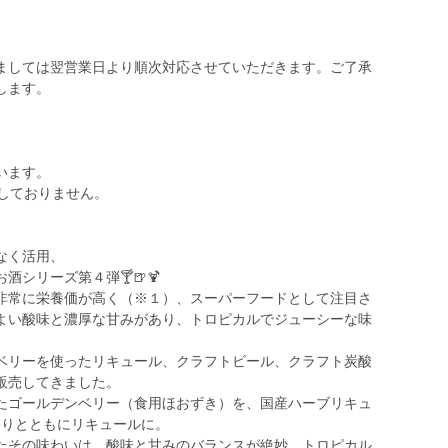
ましては翌営業日より順次対応させていただきます。ご了承
します。
います。
しておりません。
なく活用、
シリーズ第４弾🍸🍺🍹
非常に栄養価が高く（※１）、スーパーフードとして注目さ
よい酸味と濃厚な甘みがあり、トロピカルでジューシーな味
ベリーを使ったリキュール、クラフトビール、クラフト炭酸
販売してきました。
たゴールデンベリー（食用ほおずき）を、国産ハーブリキュ
だわりとともにリキュールに。
たその味わいは、酸味と甘みのバランスが絶妙。トロピカル