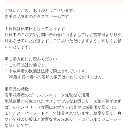
ご覧いただき、ありがとうございます。
岩手県花巻市のネクスファームです。
土日祝は休業日となっております。
休日中のご注文やお問い合わせにつきましては翌営業日より順次
対応させていただきます。ご了承いただけますよう、宜しくお願
いいたします。
🔴ご購入前にお読みください
・この商品はお酒です。
・未成年者の飲酒は法律で禁止されています。
・20歳未満の者への酒類の販売はいたしておりません。
🔴商品の特徴
岩手花巻産のゴールデンベリーを無駄なく活用、
地域連携から生まれたサステナブルなお酒シリーズ第４弾🍸🍺🍹
ゴールデンベリー（食用ほおずき）は非常に栄養価が高く（※
１）、スーパーフードとして注目されています。糖度が高く、爽
やかで程よい酸味と濃厚な甘みがあり、トロピカルでジューシー
な味わいです。