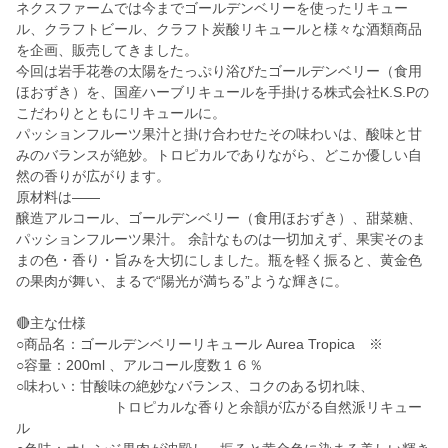
ネクスファームでは今までゴールデンベリーを使ったリキュー
ル、クラフトビール、クラフト炭酸リキュールと様々な酒類商品
を企画、販売してきました。
今回は岩手花巻の太陽をたっぷり浴びたゴールデンベリー（食用
ほおずき）を、国産ハーブリキュールを手掛ける株式会社K.S.Pの
こだわりとともにリキュールに。
パッションフルーツ果汁と掛け合わせたその味わいは、酸味と甘
みのバランスが絶妙。トロピカルでありながら、どこか優しい自
然の香りが広がります。
原材料は――
醸造アルコール、ゴールデンベリー（食用ほおずき）、甜菜糖、
パッションフルーツ果汁。 余計なものは一切加えず、果実そのま
まの色・香り・旨みを大切にしました。瓶を軽く振ると、黄金色
の果肉が舞い、まるで“陽光が満ちる”ような輝きに。
🔴主な仕様
○商品名：ゴールデンベリーリキュール Aurea Tropica ※
○容量：200ml 、アルコール度数１６％
○味わい：甘酸味の絶妙なバランス、コクのある切れ味、
トロピカルな香りと余韻が広がる自然派リキュー
ル