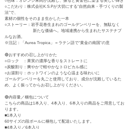
○色味：オレンジ果肉が沈殿し、振ると黄金色に染まる美しい輝き
○こだわり：株式会社K.S.Pが大切にする“自然由来・手づくりの製
法”で、
素材の個性をそのまま生かした一本
○ストーリー：岩手花巻生まれのゴールデンベリーを、無駄なく
新たな価値へ。地域連携から生まれたサステナブ
ルなお酒。
※注記：「Aurea Tropica」＝ラテン語で“黄金の南国”の意
🔴おすすめの召し上がりかた
○ロック ：果実の濃厚な香りをストレートに
○炭酸割り：爽やかで軽やかなトロピカル感に
○お湯割り：ホットワインのような心温まる味わいに
ゴールデンベリーを丸ごと使用しており、成分が沈殿しているた
め、よく振ってからお召し上がりください。
🔴内容量／梱包について
こちらの商品は1本入り、4本入り、6本入りの商品をご用意してお
ります。
■1本入り
60サイズの段ボールに梱包して配送いたします。
■4本入り／6本入り