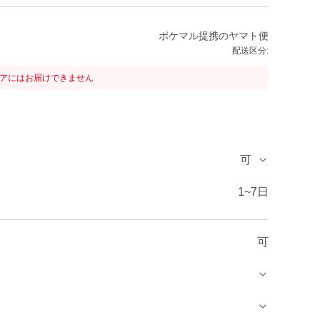
ポケマル提携のヤマト便
配送区分:
リアにはお届けできません
可
1~7日
可