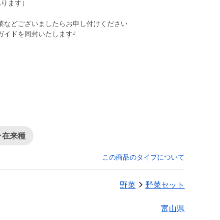
あります）
菜などございましたらお申し付けください
イドを同封いたしますᵕ̈
･在来種
この商品のタイプについて
野菜
野菜セット
富山県