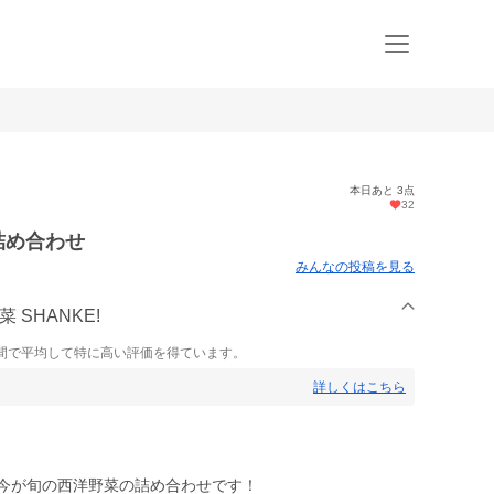
本日あと 3点
32
詰め合わせ
みんなの投稿を見る
 SHANKE!
間で平均して特に高い評価を得ています。
詳しくはこちら
ᵕ̈今が旬の西洋野菜の詰め合わせです！