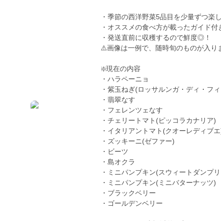
・季節の西洋野菜5品目を少量ずつ楽しめ
・オススメの食べ方が載ったガイド付
・発送直前に収穫するので鮮度◎！
⚠️画像は一例で、随時旬のものが入
❇️現在の内容
・ハラペーニョ
・紫玉ねぎ(ロッサルンガ・ディ・フィ
・翡翠なす
・フェレンツェなす
・チェリートマト(ピッコラカナリア)
・イタリアントマト(クオーレディブエ
・ズッキーニ(ゼファー)
・ビーツ
・島オクラ
・ミニパンプキン(スウィートダンプリ
・ミニパンプキン(ミニバターナッツ)
・ブラックベリー
・ゴールデンベリー