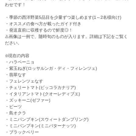
わせです！
・季節の西洋野菜5品目を少量ずつ楽しめます(1～2名様向け)
・オススメの食べ方が載ったガイド付き
・発送直前に収穫するので鮮度◎！
⚠️画像は一例で、随時旬のものが入ります。詳細は下記をご覧く
ださい。
❇️現在の内容
・ハラペーニョ
・紫玉ねぎ(ロッサルンガ・ディ・フィレンツェ)
・翡翠なす
・フェレンツェなす
・チェリートマト(ピッコラカナリア)
・イタリアントマト(クオーレディブエ)
・ズッキーニ(ゼファー)
・ビーツ
・島オクラ
・ミニパンプキン(スウィートダンプリング)
・ミニパンプキン(ミニバターナッツ)
・ブラックベリー