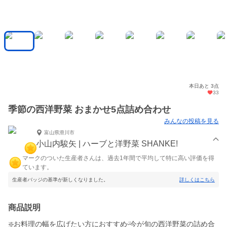
本日あと 3点
33
季節の西洋野菜 おまかせ5点詰め合わせ
みんなの投稿を見る
富山県滑川市
小山内駿矢 | ハーブと洋野菜 SHANKE!
マークのついた生産者さんは、過去1年間で平均して特に高い評価を得
ています。
生産者バッジの基準が新しくなりました。
詳しくはこちら
商品説明
❇️お料理の幅を広げたい方におすすめᵕ̈今が旬の西洋野菜の詰め合