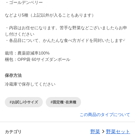
・ゴールデンベリー
などより5種（上記以外が入ることもあります）
・内容はお任せになります。苦手な野菜などございましたらお申
し付けください
・各品目について、かんたんな食べ方ガイドを同封いたしますᵕ̈
栽培：農薬節減率100%
梱包：OPP袋 60サイズダンボール
保存方法
冷蔵庫で保存してください
#お試し/小サイズ
#固定種･在来種
この商品のタイプについて
野菜
野菜セット
カテゴリ