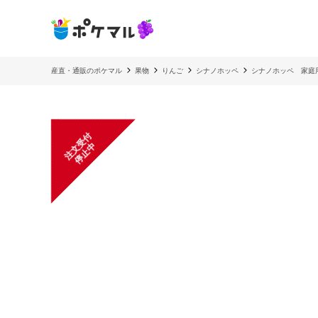
産直・通販のポケマル
果物
りんご
シナノホッペ
シナノホッペ 家庭
注
文
受
付
停
止
中