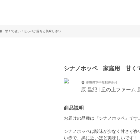
用 甘くて硬い！ほっぺが落ちる美味しさ♡
シナノホッペ 家庭用 甘く
長野県下伊那郡豊丘村
原 昌紀 | 丘の上ファーム
商品説明
お届けの品種は『シナノホッペ』です
シナノホッペは酸味が少なく甘さが多
い赤で、黒に近いほど美味しいです！