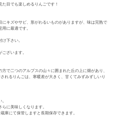
見た目でも楽しめるりんごです！
。
目にキズやサビ、形がわるいものがありますが、味は完熟で
宅用に最適です。
付け下さい。
がございます。
の方で二つのアルプスの山々に囲まれた丘の上に畑があり、
培されるりんごは、寒暖差が大きく、甘くてみずみずしいり
い。
さらに美味しくなります。
冷蔵庫にて保管しますと長期保存できます。