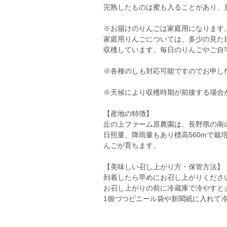
完熟したものは蜜も入ることがあり、
※お届けのりんごは家庭用になります
家庭用りんごについては、多少の見た
収穫しています。毎日のりんごやご自
※各種のしも対応可能ですのでお申し
※天候により収穫時期が前後する場合
【産地の特徴】
丘の上ファーム原農園は、長野県の南
日照量、降雨量もあり標高560mで栽
んごが育ちます。
【美味しい召し上がり方・保管方法】
到着したら早めにお召し上がりくださ
お召し上がりの前に冷蔵庫で冷やすと
1個づつビニール袋や新聞紙に入れて