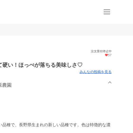
注文受付停止中
57
て硬い！ほっぺが落ちる美味しさ♡
みんなの投稿を見る
 原農園
。
い品種で、長野県生まれの新しい品種です。色は特徴的な濃