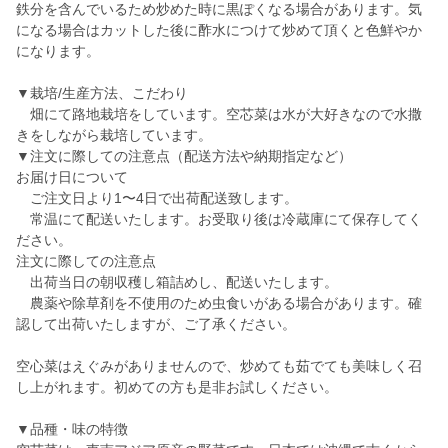
鉄分を含んでいるため炒めた時に黒ぽくなる場合があります。気
になる場合はカットした後に酢水につけて炒めて頂くと色鮮やか
になります。
▼栽培/生産方法、こだわり
畑にて路地栽培をしています。空芯菜は水が大好きなので水撒
きをしながら栽培しています。
▼注文に際しての注意点（配送方法や納期指定など）
お届け日について
ご注文日より1〜4日で出荷配送致します。
常温にて配送いたします。お受取り後は冷蔵庫にて保存してく
ださい。
注文に際しての注意点
出荷当日の朝収穫し箱詰めし、配送いたします。
農薬や除草剤を不使用のため虫食いがある場合があります。確
認して出荷いたしますが、ご了承ください。
空心菜はえぐみがありませんので、炒めても茹でても美味しく召
し上がれます。初めての方も是非お試しください。
▼品種・味の特徴