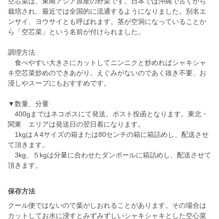
空芯菜は、東南アジア原産の野菜です。日本では沖縄で古くから
栽培され、最近では全国的に流通するようになりました。別名エ
ンサイ、ヨウサイとも呼ばれます。茎が空洞になっていることか
ら「空芯菜」という名前が付けられました。
調理方法
食べやすい大きさにカットしてニンニクと炒めればシャキシャ
キ空芯菜炒めのできあがり。えぐみがないのであく抜き不要、お
浸しやスープにもおすすめです。
▼数量、分量
400gまではネコポスにて発送。ポスト投函となります。東北・
関東 エリアは発送日の翌日着になります。
1kgはＡ4サイズの箱または80センチの箱に箱詰めし、配送させ
て頂きます。
3kg、５kgは分量に合わせたダンボールに箱詰めし、配送させて
頂きます。
保存方法
クール便ではないので葉がしおれることがあります。その場合は
カットしてお水に浸すとみずみずしいシャキシャキとした空心菜