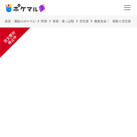
産直・通販のポケマル
野菜
青菜・菜っぱ類
空芯菜
農家直送！ 朝取り空芯菜
注
文
受
付
停
止
中