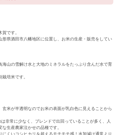
木賀です。
山形県酒田市八幡地区に位置し、お米の生産・販売をしてい
鳥海山の雪解け水と大地のミネラルをたっぷり含んだ水で育
別栽培米です。
、玄米が半透明なのでお米の表面が乳白色に見えることから
ものは非常に少なく、ブレンドで出回っていることが多く、人
変な生産農家泣かせの品種です。
りにくいコシヒカリを超えるモチモチ感！水加減は通常より