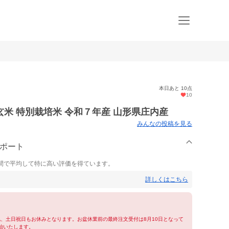
本日あと 10点
10
米 特別栽培米 令和７年産 山形県庄内産
みんなの投稿を見る
サポート
間で平均して特に高い評価を得ています。
詳しくはこちら
他、土日祝日もお休みとなります。お盆休業前の最終注文受付は8月10日となって
始いたします。