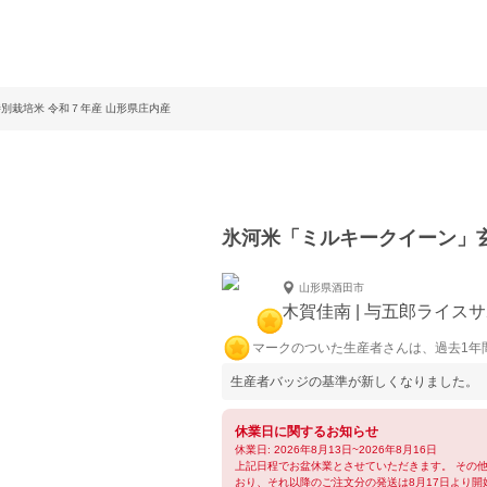
別栽培米 令和７年産 山形県庄内産
氷河米「ミルキークイーン」玄
山形県酒田市
木賀佳南 | 与五郎ライス
マークのついた生産者さんは、過去1年
生産者バッジの基準が新しくなりました。
休業日に関するお知らせ
休業日: 2026年8月13日~2026年8月16日
上記日程でお盆休業とさせていただきます。 その
おり、それ以降のご注文分の発送は8月17日より開