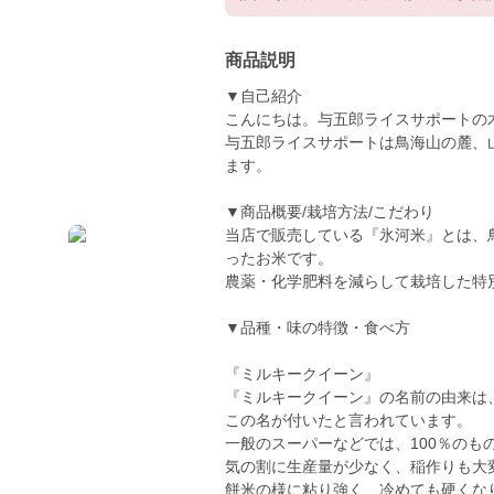
商品説明
▼自己紹介
こんにちは。与五郎ライスサポートの
与五郎ライスサポートは鳥海山の麓、
ます。
▼商品概要/栽培方法/こだわり
当店で販売している『氷河米』とは、
ったお米です。
農薬・化学肥料を減らして栽培した特
▼品種・味の特徴・食べ方
『ミルキークイーン』
『ミルキークイーン』の名前の由来は
この名が付いたと言われています。
一般のスーパーなどでは、100％の
気の割に生産量が少なく、稲作りも大
餅米の様に粘り強く、冷めても硬くな