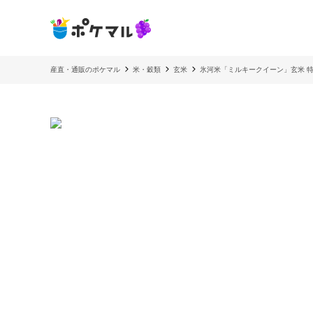
産直・通販のポケマル
米・穀類
玄米
氷河米「ミルキークイーン」玄米 特