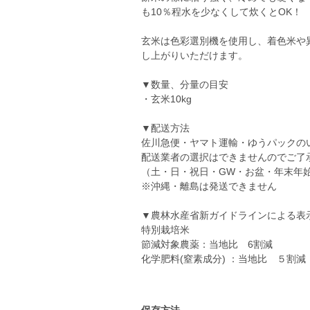
も10％程水を少なくして炊くとOK！
玄米は色彩選別機を使用し、着色米や
し上がりいただけます。
▼数量、分量の目安
・玄米10kg
▼配送方法
佐川急便・ヤマト運輸・ゆうパックの
配送業者の選択はできませんのでご了
（土・日・祝日・GW・お盆・年末年
※沖縄・離島は発送できません
▼農林水産省新ガイドラインによる表
特別栽培米
節減対象農薬：当地比 6割減
化学肥料(窒素成分) ：当地比 ５割減