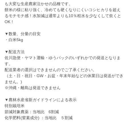
も大変な生産農家泣かせの品種です。
餅米の様に粘り強く、冷めても硬くなりにくいコシヒカリを超え
るモチモチ感！水加減は通常よりも10％程水を少なくして炊くと
OK！
▼数量、分量の目安
・白米5kg
▼配送方法
佐川急便・ヤマト運輸・ゆうパックのいずれかでの発送となりま
す。
配送業者の選択はできませんのでご了承ください。
（土・日・祝日・GW・お盆・年末年始などの休業日は発送ができ
ません。)
※沖縄・離島は発送できません
▼農林水産省新ガイドラインによる表示
特別栽培米
節減対象農薬：当地比 6割減
化学肥料(窒素成分) ：当地比 ５割減