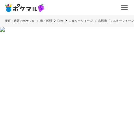
産直・通販のポケマル
米・穀類
白米
ミルキークイーン
氷河米「ミルキークイーン