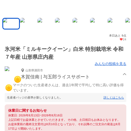
本日あと 9点
24
氷河米「ミルキークイーン」白米 特別栽培米 令和
７年産 山形県庄内産
みんなの投稿を見る
山形県酒田市
木賀佳南 | 与五郎ライスサポート
マークのついた生産者さんは、過去1年間で平均して特に高い評価を得
ています。
生産者バッジの基準が新しくなりました。
詳しくはこちら
休業日に関するお知らせ
休業日: 2026年8月13日~2026年8月16日
上記日程でお盆休業とさせていただきます。 その他、土日祝日もお休みとなります。
お盆休業前の最終注文受付は8月10日となっており、それ以降のご注文分の発送は8月
17日より開始いたします。