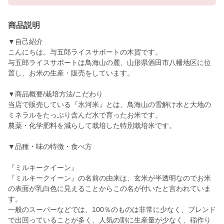
商品説明
▼自己紹介
こんにちは。与五郎ライスサポートの木賀です。
与五郎ライスサポートは鳥海山の麓、山形県酒田市八幡地区に位
置し、お米の生産・販売をしています。
▼商品概要/栽培方法/こだわり
当店で販売している『氷河米』とは、鳥海山の雪解け水と大地の
ミネラルをたっぷり含んだ水で育ったお米です。
農薬・化学肥料を減らして栽培した特別栽培米です。
▼品種・味の特徴・食べ方
『ミルキークイーン』
『ミルキークイーン』の名前の由来は、玄米が半透明なのでお米
の表面が乳白色に見えることからこの名が付いたと言われていま
す。
一般のスーパーなどでは、100％のものは非常に少なく、ブレンド
で出回っていることが多く、人気の割に生産量が少なく、稲作り