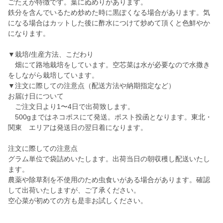
ごたえが特徴です。葉にぬめりがあります。
鉄分を含んでいるため炒めた時に黒ぽくなる場合があります。気
になる場合はカットした後に酢水につけて炒めて頂くと色鮮やか
になります。
▼栽培/生産方法、こだわり
畑にて路地栽培をしています。空芯菜は水が必要なので水撒き
をしながら栽培しています。
▼注文に際しての注意点（配送方法や納期指定など）
お届け日について
ご注文日より1〜4日で出荷致します。
500gまではネコポスにて発送。ポスト投函となります。東北・
関東 エリアは発送日の翌日着になります。
注文に際しての注意点
グラム単位で袋詰めいたします。出荷当日の朝収穫し配送いたし
ます。
農薬や除草剤を不使用のため虫食いがある場合があります。確認
して出荷いたしますが、ご了承ください。
空心菜が初めての方も是非お試しください。