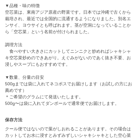
▼品種・味の特徴
空芯菜は、東南アジア原産の野菜です。日本では沖縄で古くから
栽培され、最近では全国的に流通するようになりました。別名エ
ンサイ、ヨウサイとも呼ばれます。茎が空洞になっていることか
ら「空芯菜」という名前が付けられました。
調理方法
食べやすい大きさにカットしてニンニクと炒めればシャキシャ
キ空芯菜炒めのできあがり。えぐみがないのであく抜き不要、お
浸しやスープにもおすすめです。
▼数量、分量の目安
500gまでは袋に入れてネコポスでお届けします（お試しの方にお
薦めです）
＊ご希望のグラムにて発送いたします。
500g〜は袋に入れてダンボールで通常便でお届けします。
保存方法
クール便ではないので葉がしおれることがあります。その場合は
カットしてお水に浸すとみずみずしいシャキシャキとした空心菜