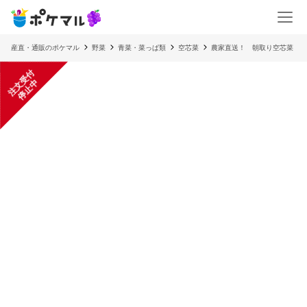
産直・通販のポケマル
野菜
青菜・菜っぱ類
空芯菜
農家直送！ 朝取り空芯菜
注
文
受
付
停
止
中