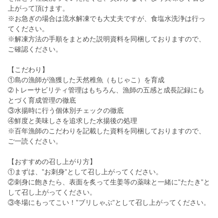
上がって頂けます。
※お急ぎの場合は流水解凍でも大丈夫ですが、食塩水洗浄は行っ
てください。
※解凍方法の手順をまとめた説明資料を同梱しておりますので、
ご確認ください。
【こだわり】
①島の漁師が漁獲した天然稚魚（もじゃこ）を育成
➁トレーサビリティ管理はもちろん、漁師の五感と成長記録にも
とづく育成管理の徹底
③水揚時に行う個体別チェックの徹底
④鮮度と美味しさを追求した水揚後の処理
※百年漁師のこだわりを記載した資料を同梱しておりますので、
ご一読ください。
【おすすめの召し上がり方】
①まずは、”お刺身”として召し上がってください。
②刺身に飽きたら、表面を炙って生姜等の薬味と一緒に”たたき”と
して召し上がってください。
③冬場にもってこい！”ブリしゃぶ”として召し上がってください。