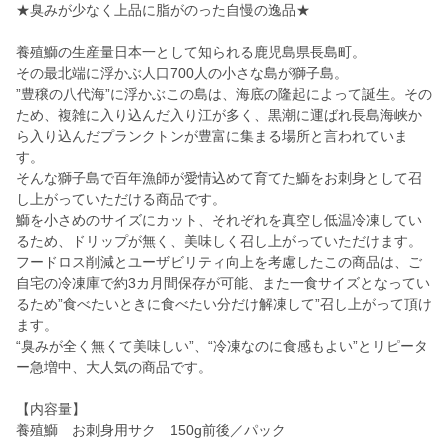
★臭みが少なく上品に脂がのった自慢の逸品★
養殖鰤の生産量日本一として知られる鹿児島県長島町。
その最北端に浮かぶ人口700人の小さな島が獅子島。
”豊穣の八代海”に浮かぶこの島は、海底の隆起によって誕生。その
ため、複雑に入り込んだ入り江が多く、黒潮に運ばれ長島海峡か
ら入り込んだプランクトンが豊富に集まる場所と言われていま
す。
そんな獅子島で百年漁師が愛情込めて育てた鰤をお刺身として召
し上がっていただける商品です。
鰤を小さめのサイズにカット、それぞれを真空し低温冷凍してい
るため、ドリップが無く、美味しく召し上がっていただけます。
フードロス削減とユーザビリティ向上を考慮したこの商品は、ご
自宅の冷凍庫で約3カ月間保存が可能、また一食サイズとなってい
るため”食べたいときに食べたい分だけ解凍して”召し上がって頂け
ます。
“臭みが全く無くて美味しい”、“冷凍なのに食感もよい”とリピータ
ー急増中、大人気の商品です。
【内容量】
養殖鰤 お刺身用サク 150g前後／パック