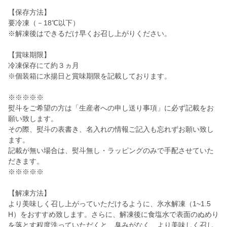
【保存方法】
要冷凍（－18℃以下）
※解凍後はできるだけ早くお召し上がりください。
【賞味期限】
冷凍保存にて約３ヵ月
※個装箱に水揚日と賞味期限を記載しております。
※※※※※
熨斗をご希望の方は「生産者への申し送り事項」に必ず記載をお
願い致します。
その際、熨斗の表書き、名入れの情報ご記入も忘れずお願い致し
ます。
記載が無い場合は、熨斗無し・ラッピングのみで手配させていた
だきます。
※※※※※
【解凍方法】
より美味しく召し上がっていただけるように、氷水解凍（1~1.5
H）をおすすめ致します。さらに、解凍後に食塩水で表面のぬめり
を落とす程度洗っていただくと、臭みがなく、より美味しく召し