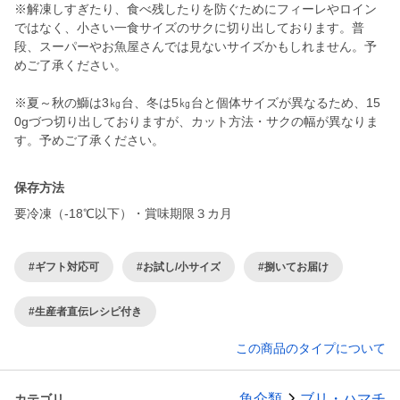
※解凍しすぎたり、食べ残したりを防ぐためにフィーレやロイン
ではなく、小さい一食サイズのサクに切り出しております。普
段、スーパーやお魚屋さんでは見ないサイズかもしれません。予
めご了承ください。
※夏～秋の鰤は3㎏台、冬は5㎏台と個体サイズが異なるため、15
0gづつ切り出しておりますが、カット方法・サクの幅が異なりま
保存方法
要冷凍（-18℃以下）・賞味期限３カ月
#ギフト対応可
#お試し/小サイズ
#捌いてお届け
#生産者直伝レシピ付き
この商品のタイプについて
魚介類
ブリ・ハマチ
カテゴリ