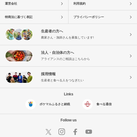
運営会社
利用規約
特商法に基づく表記
プライバシーポリシー
生産者の方へ
農家さん・漁師さんを募集しています!
法人・自治体の方へ
アライアンスのご相談はこちらから
採用情報
生産者と食べる人をつなぎたい
Links
ポケマルふるさと納税
食べる通信
Follow us