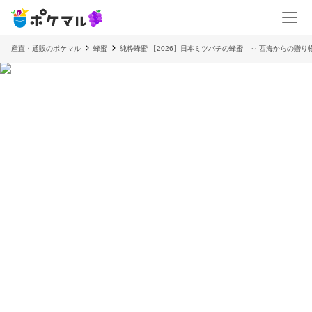
産直・通販のポケマル
蜂蜜
純粋蜂蜜-【2026】日本ミツバチの蜂蜜 ～ 西海からの贈り物