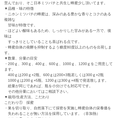
営んでおり、そこ日本ミツバチと共生し蜂蜜少し頂いてます。
▼品種・味の特徴
・ニホンミツバチの蜂蜜は、深みのある豊かな香りとコクのある
複雑な
甘味が特徴です。
・ほどよい酸味もあるため、しっかりした甘みがある一方で、後
味は
すっきりとしていることも喜ばれる点です。
・蜂蜜自体の発酵を抑制するよう糖度80度以上のものを出荷しま
す。
▼数量、分量の目安
・200ｇ、300ｇ、400ｇ、600ｇ、1000ｇ、1200ｇをご用意して
ます。
400ｇは200ｇ×2瓶、600ｇは200×3瓶若しくは300ｇ×2瓶
1000ｇは200ｇ×5瓶、1200ｇは300ｇ×4瓶で発送致します。
総量が同じであれば、瓶を小分けでも対応可です。
その他分量においてはご相談下さい。
▼栽培/生産方法、こだわり
こだわり① 採蜜
・巣を切り取り、自然落下にて採密を実施し蜂蜜自体の栄養価を
失われることが無い方法を採用しています。（非加熱）