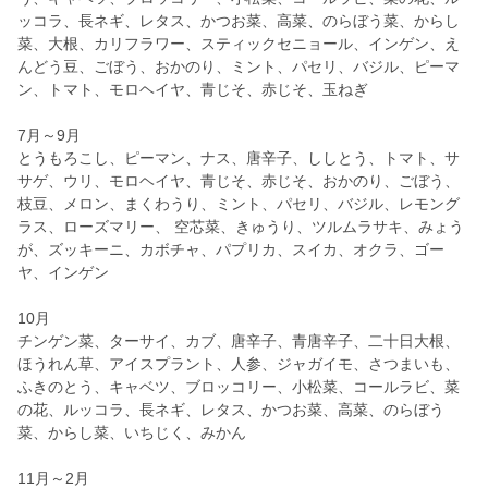
ッコラ、長ネギ、レタス、かつお菜、高菜、のらぼう菜、からし
菜、大根、カリフラワー、スティックセニョール、インゲン、え
んどう豆、ごぼう、おかのり、ミント、パセリ、バジル、ピーマ
ン、トマト、モロヘイヤ、青じそ、赤じそ、玉ねぎ
7月～9月
とうもろこし、ピーマン、ナス、唐辛子、ししとう、トマト、サ
サゲ、ウリ、モロヘイヤ、青じそ、赤じそ、おかのり、ごぼう、
枝豆、メロン、まくわうり、ミント、パセリ、バジル、レモング
ラス、ローズマリー、 空芯菜、きゅうり、ツルムラサキ、みょう
が、ズッキーニ、カボチャ、パプリカ、スイカ、オクラ、ゴー
ヤ、インゲン
10月
チンゲン菜、ターサイ、カブ、唐辛子、青唐辛子、二十日大根、
ほうれん草、アイスプラント、人参、ジャガイモ、さつまいも、
ふきのとう、キャベツ、ブロッコリー、小松菜、コールラビ、菜
の花、ルッコラ、長ネギ、レタス、かつお菜、高菜、のらぼう
菜、からし菜、いちじく、みかん
11月～2月