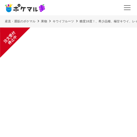
産直・通販のポケマル
果物
キウイフルーツ
糖度18度！、希少品種、極甘キウイ、レ
注
文
受
付
停
止
中