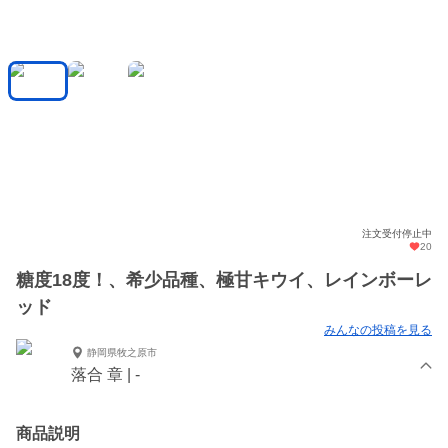
注文受付停止中
20
糖度18度！、希少品種、極甘キウイ、レインボーレ
ッド
みんなの投稿を見る
静岡県牧之原市
落合 章 | -
商品説明