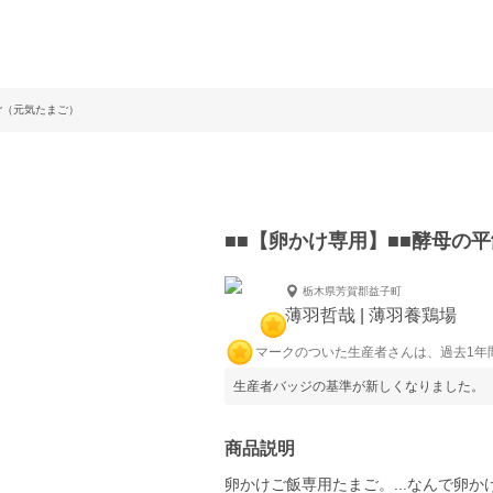
ご（元気たまご）
■■【卵かけ専用】■■酵母の
栃木県芳賀郡益子町
薄羽哲哉 | 薄羽養鶏場
マークのついた生産者さんは、過去1年
生産者バッジの基準が新しくなりました。
商品説明
卵かけご飯専用たまご。...なんで卵か