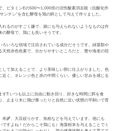
ビタミンEの500〜1,000倍の活性酸素消去能（抗酸化作
キサンチン”を含む酵母を鶏の餌として与えて作りました。
入れるのがすごく嫌で、娘にも与えられないようなものは作
来の酵母で、鶏にも良いそうです。
いろいろな領域で注目されている成分だそうです。緑藻類や
る天然赤色色素で、分かりやすいところだと、蟹や海老の殻
として加えることで、より美味しい卵に仕上がりました。色
に近く、オレンジ色と赤の中間くらい。優しい甘みを感じる
ます⁈ いつも以上に自由に動き回り、好きな時間に餌を食
り、止まり木に飛び乗ったりと自然に近い状態の平飼いで育
、米🌾、大豆絞りかす、魚粉などを与えています。他にも
いですよね！だからこそ鶏にも）海藻粉末を与えることでミ
とでたまごの殻がしっかりし、鶏の健康状態を考えて育てて