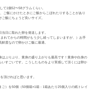
して1個52〜58グラムくらい。
と、ご飯にかけたときにご飯からこぼれたりすることがあり
けご飯にちょうど良いサイズ。
日当日に取れた卵を発送します。
生まれてからの時間がもう少し経ってしまいますが、）お手
高鮮度なので卵かけご飯に最適。
身はぷりぷり、黄身の盛り上がりも最高です！黄身や白身の
らいすごいです。こうしたものをより実感して頂くには卵か
間を頂ければと思います。
ご）を50個（50個箱×1箱：1箱あたり25個入りの紙トレイ