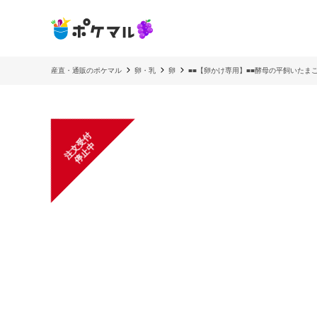
産直・通販のポケマル
卵・乳
卵
■■【卵かけ専用】■■酵母の平飼いたま
注
文
受
付
停
止
中