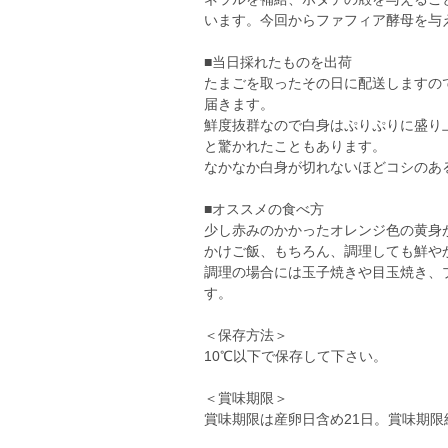
います。今回からファフィア酵母を与え
■当日採れたものを出荷
たまごを取ったその日に配送しますの
届きます。
鮮度抜群なので白身はぷりぷりに盛り
と驚かれたこともあります。
なかなか白身が切れないほどコシのあ
■オススメの食べ方
少し赤みのかかったオレンジ色の黄身
かけご飯、もちろん、調理しても鮮や
調理の場合には玉子焼きや目玉焼き、
す。
＜保存方法＞
10℃以下で保存して下さい。
＜賞味期限＞
賞味期限は産卵日含め21日。賞味期