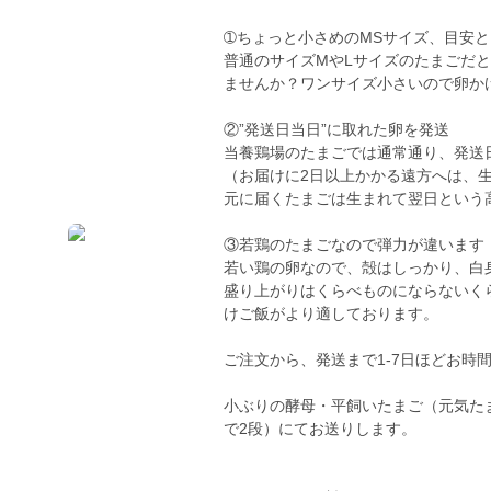
➀ちょっと小さめのMSサイズ、目安と
普通のサイズMやLサイズのたまごだ
ませんか？ワンサイズ小さいので卵か
②”発送日当日”に取れた卵を発送
当養鶏場のたまごでは通常通り、発送
（お届けに2日以上かかる遠方へは、
元に届くたまごは生まれて翌日という
③若鶏のたまごなので弾力が違います
若い鶏の卵なので、殻はしっかり、白
盛り上がりはくらべものにならないく
けご飯がより適しております。
ご注文から、発送まで1-7日ほどお時
小ぶりの酵母・平飼いたまご（元気たま
で2段）にてお送りします。