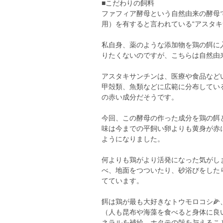
■こだわりの飼料
ファフィア酵母という自然由来の酵母で、
用）を有すると言われている“アスタ
私自身、薬のような添加物を鶏の餌に
りたくないのですが、こちらは自然由
アスタキサンチンは、医療や食品など
甲殻類、魚類などに広範に分布してい
の赤い成分だそうです。
今回、この酵母の作った成分を鶏の餌
味は今までの平飼い卵よりも黄身が赤
ようになりました。
何よりも鶏がより活発になった気がし
べ、地面をつついたり、砂浴びをした
てています。
餌は鶏が最も大好きなトウモロコシ🌽
（人も昆布や海藻を食べると身体に良
ネラルを補給、ホタテの殻を与えるこ