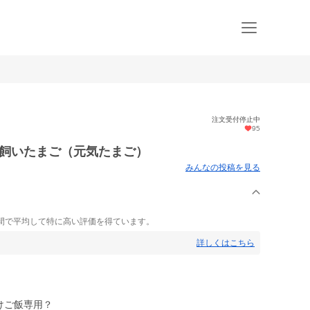
注文受付停止中
95
平飼いたまご（元気たまご）
みんなの投稿を見る
間で平均して特に高い評価を得ています。
詳しくはこちら
けご飯専用？