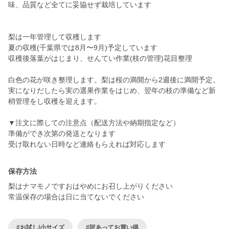
味、品質など全てに妥協せず栽培しています
梨は一年管理して収穫します
夏の収穫(千葉県では8月〜9月)予定しています
収穫後落葉がはじまり、せんてい作業(枝の管理)花目整理
白色の花が咲き整理します。梨は桜の満開から2週後に満開予定。
実になりだしたら実の選果作業をはじめ、翌年の枝の準備など新
梢管理をし収穫を迎えます。
▼注文に際しての注意点（配送方法や納期指定など）
準備ができ次第の発送となります
受け取れない日時など連絡もらえれば対応します
保存方法
梨はナマモノですおはやめにお召し上がりください
常温保存の場合は日に当てないでください
#お試し/小サイズ
#訳あってお買い得