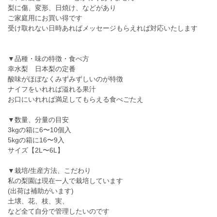
梨に傷、変形、日焼け、などがあり
ご家庭用にお買い得です
受け取れない日時あればメッセージもらえれば対応いたします
▼品種・味の特徴・食べ方
幸水梨 日本梨の定番
酸味がほぼなくみずみずしいのが特徴
ナイフをいれれば溢れる果汁
お口にいれれば満足してもらえる食べごたえ
▼数量、分量の目安
3kgの箱に6〜10個入
5kgの箱に16〜9入
サイズ【2L〜6L】
▼栽培/生産方法、こだわり
私の梨園は現在一人で栽培しています
(出荷は補助がいます)
土壌、花、枝、実、
など全て自分で管理したいのです