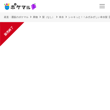
産直・通販のポケマル
果物
梨（なし）
幸水
シャキっと！！みずみずしい幸水梨【
販売終了