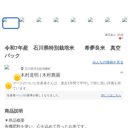
本日あと 10点
7
令和7年産 石川県特別栽培米 希夢良米 真空
パック
みんなの投稿を見る
石川県河北郡津幡町
木村道明 | 木村農園
マークのついた生産者さんは、過去1年間で平均して特に高い評価を得
ています。
生産者バッジの基準が新しくなりました。
詳しくはこちら
商品説明
▼商品概要
有機肥料を使い、心を込めて作ったお米です。