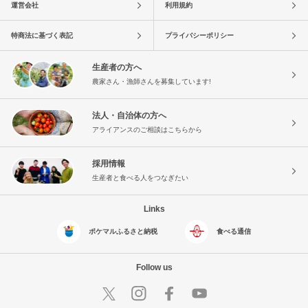
運営会社
利用規約
特商法に基づく表記
プライバシーポリシー
生産者の方へ
農家さん・漁師さんを募集しています!
法人・自治体の方へ
アライアンスのご相談はこちらから
採用情報
生産者と食べる人をつなぎたい
Links
ポケマルふるさと納税
食べる通信
Follow us