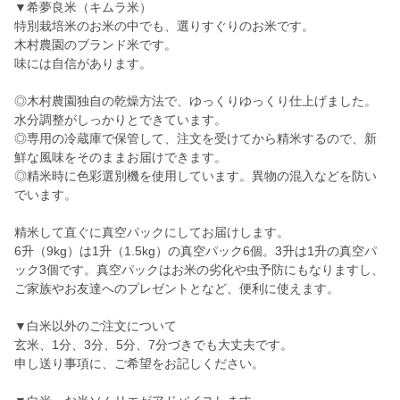
▼希夢良米（キムラ米）
特別栽培米のお米の中でも、選りすぐりのお米です。
木村農園のブランド米です。
味には自信があります。
◎木村農園独自の乾燥方法で、ゆっくりゆっくり仕上げました。
水分調整がしっかりとできています。
◎専用の冷蔵庫で保管して、注文を受けてから精米するので、新
鮮な風味をそのままお届けできます。
◎精米時に色彩選別機を使用しています。異物の混入などを防い
でいます。
精米して直ぐに真空パックにしてお届けします。
6升（9kg）は1升（1.5kg）の真空パック6個。3升は1升の真空パ
ック3個です。真空パックはお米の劣化や虫予防にもなりますし、
ご家族やお友達へのプレゼントとなど、便利に使えます。
▼白米以外のご注文について
玄米、1分、3分、5分、7分づきでも大丈夫です。
申し送り事項に、ご希望をお記しください。