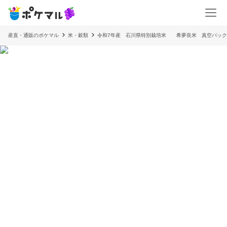
産直・通販のポケマル
米・穀類
令和7年産 石川県特別栽培米 希夢良米 真空パック