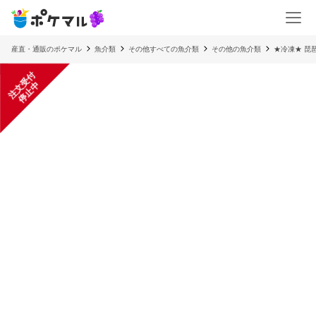
産直・通販のポケマル
魚介類
その他すべての魚介類
その他の魚介類
★冷凍★ 琵
注
文
受
付
停
止
中