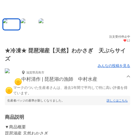
注文受付停止中
12
★冷凍★ 琵琶湖産【天然】わかさぎ 天ぷらサイ
ズ
みんなの投稿を見る
滋賀県高島市
中村清作 | 琵琶湖の漁師 中村水産
マークのついた生産者さんは、過去1年間で平均して特に高い評価を得
ています。
生産者バッジの基準が新しくなりました。
詳しくはこちら
商品説明
▼商品概要
琵琶湖産 天然わかさぎ