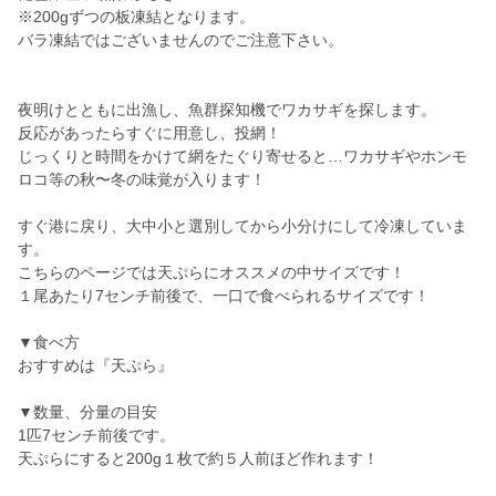
※200gずつの板凍結となります。
バラ凍結ではございませんのでご注意下さい。
夜明けとともに出漁し、魚群探知機でワカサギを探します。
反応があったらすぐに用意し、投網！
じっくりと時間をかけて網をたぐり寄せると…ワカサギやホンモ
ロコ等の秋〜冬の味覚が入ります！
すぐ港に戻り、大中小と選別してから小分けにして冷凍していま
す。
こちらのページでは天ぷらにオススメの中サイズです！
１尾あたり7センチ前後で、一口で食べられるサイズです！
▼食べ方
おすすめは『天ぷら』
▼数量、分量の目安
1匹7センチ前後です。
天ぷらにすると200g１枚で約５人前ほど作れます！