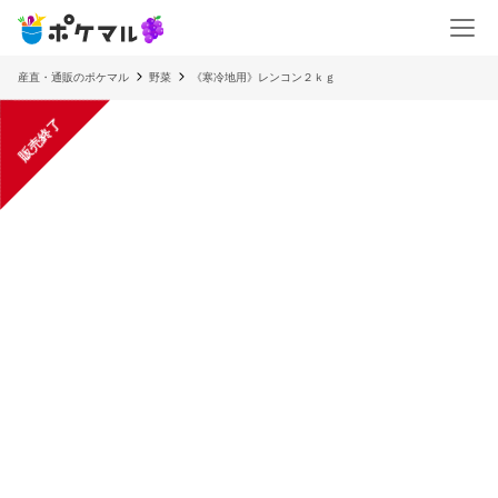
産直・通販のポケマル
野菜
《寒冷地用》レンコン２ｋｇ
販売終了