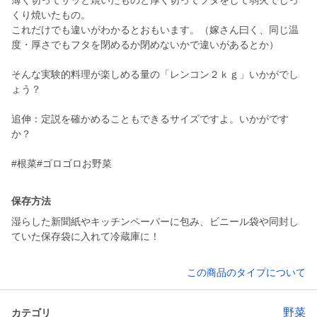
薄く切ってサッと焼いたものと厚く切ってフタをして弱火でじっ
くり焼いたもの。
これだけでも違いがわかるとおもいます。（嫁さん曰く、同じ温
度・厚さでもフタを閉めるか閉めないかで違いがあるとか）
そんな実験的料理が楽しめる量の「レンコン２ｋｇ」いかがでし
ょう？
追伸：定説を確かめることもできるサイズですよ。いかがです
か？
#根菜#ゴロゴロお野菜
保存方法
湿らした新聞紙やキッチンペーパーに包み、ビニール袋や同封し
ていた保存袋に入れて冷蔵庫に！
この商品のタイプについて
野菜
カテゴリ