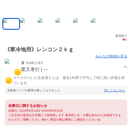
販売終了
3
《寒冷地用》レンコン２ｋｇ
みんなの投稿を見る
茨城県土浦市
栗又孝行 | ―
マークのついた生産者さんは、過去1年間で平均して特に高い評価を得
ています。
生産者バッジの基準が新しくなりました。
詳しくはこちら
休業日に関するお知らせ
休業日: 2026年8月13日~2026年8月15日
ご注文分の発送は注文順にて発送致します 基本的に火・土曜は休みのため発送できま
せんのでご理解ください 細かい指定の際は事前にご相談をくださいね