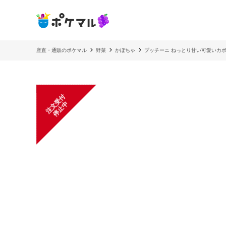
産直・通販のポケマル
野菜
かぼちゃ
プッチーニ ねっとり甘い可愛いカボ
注
文
受
付
停
止
中