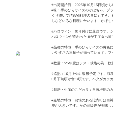
#出荷開始日：2025年10月15日頃か
#味：手のひらサイズのかぼちゃ、プ
くり抜いて詰め物料理の器にもでき、
らなどいろな料理に合います。かぼち
#ハロウィン：飾り付けに最適です。
ハロウィンが終わった頃が丁度食べ頃
#品種の特徴：手のひらサイズの黄色
いやすさの三拍子が揃っています。ブ
#数量：'25年度はテスト栽培の為、
#追熟：10月上旬に収穫予定です。収
0月下旬頃が食べ頃です。ヘタがカラ
#栽培・生産のこだわり：自家堆肥の
#産地の特徴：農場のある比内町は白
差が大きいです。その寒暖差が美味し