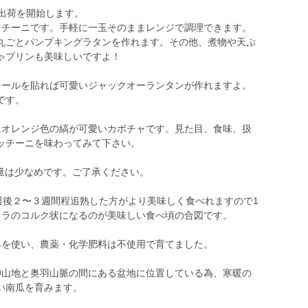
ら出荷を開始します。
ッチーニです。手軽に一玉そのままレンジで調理できます。
丸ごとパンプキングラタンを作れます。その他、煮物や天ぷ
ゃプリンも美味しいですよ！
シールを貼れば可愛いジャックオーランタンが作れますよ。
です。
にオレンジ色の縞が可愛いカボチャです。見た目、食味、扱
ッチーニを味わってみて下さい。
数量は少なめです。ご了承ください。
穫後２〜３週間程追熟した方がより美味しく食べれますので1
カラのコルク状になるのが美味しい食べ頃の合図です。
みを使い、農薬・化学肥料は不使用で育てました。
神山地と奥羽山脈の間にある盆地に位置している為、寒暖の
い南瓜を育みます。