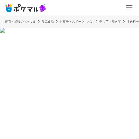
産直・通販のポケマル
加工食品
お菓子・スイーツ・パン
干し芋・焼き芋
【送料一