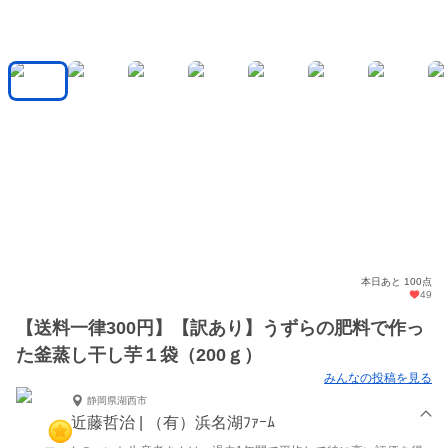
本日あと 100点
49
【送料一律300円】【訳あり】うずらの肥料で作っ
た釜蒸し干し芋１袋（200ｇ）
みんなの投稿を見る
静岡県湖西市
近藤哲治 | （有）浜名湖ﾌｧｰﾑ