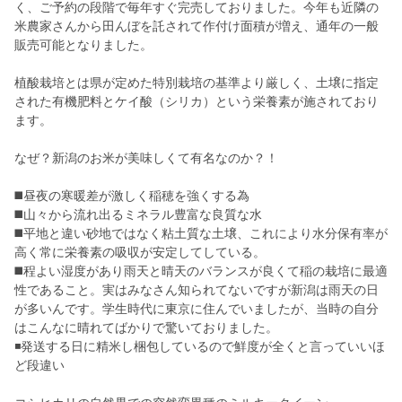
く、ご予約の段階で毎年すぐ完売しておりました。今年も近隣の
米農家さんから田んぼを託されて作付け面積が増え、通年の一般
販売可能となりました。
植酸栽培とは県が定めた特別栽培の基準より厳しく、土壌に指定
された有機肥料とケイ酸（シリカ）という栄養素が施されており
ます。
なぜ？新潟のお米が美味しくて有名なのか？！
◼️昼夜の寒暖差が激しく稲穂を強くする為
◼️山々から流れ出るミネラル豊富な良質な水
◼️平地と違い砂地ではなく粘土質な土壌、これにより水分保有率が
高く常に栄養素の吸収が安定してしている。
◼️程よい湿度があり雨天と晴天のバランスが良くて稲の栽培に最適
性であること。実はみなさん知られてないですが新潟は雨天の日
が多いんです。学生時代に東京に住んでいましたが、当時の自分
はこんなに晴れてばかりで驚いておりました。
◾️発送する日に精米し梱包しているので鮮度が全くと言っていいほ
ど段違い