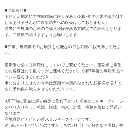
◼️お知らせ◼️
予約と定期米にて在庫確保に限りがあり令和7年のお米の販売は申
し訳ありませんがご新規の方への販売はしておりません。
過去に当農園のお米のご購入経験がある方限定での販売となりま
す。ご理解の賜りますようお願いします
◼️玄米、無洗米でのお届けも可能なのでお気軽にお声掛けくださ
い。
定期米な必ず在庫確保しますのでご安心ください。定期米ご希望
のお客様はお手数ですがご連絡ください。令和7年度の専用出品ペ
ージを送らせていただきます。
申し分ありませんが今年は定期米や契約なされた顧客様が増えて
少し予約数を減らさせていただきます。
8月下旬に黄金に輝く綺麗に垂れ下がった稲穂のミルキークイーン
の刈り入りをし、乾燥、脱穀、精米、計量、梱包を兼ねて発送と
なります。
産地直送ピカピカの新米ミルキークイーンです。
3年前から作っていたのですがうちのﾐﾙｷｰｸｲｰﾝが好きなお客様が多