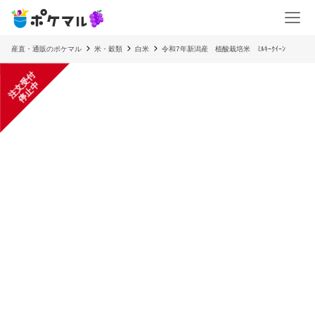
産直・通販のポケマル
米・穀類
白米
令和7年新潟産 植酸栽培米 ﾐﾙｷｰｸｲｰﾝ
注
文
受
付
停
止
中