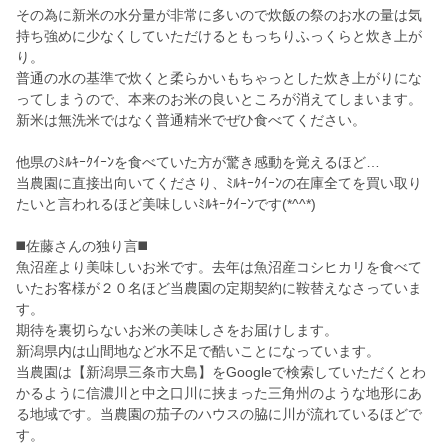
その為に新米の水分量が非常に多いので炊飯の祭のお水の量は気
持ち強めに少なくしていただけるともっちりふっくらと炊き上が
り。
普通の水の基準で炊くと柔らかいもちゃっとした炊き上がりにな
ってしまうので、本来のお米の良いところが消えてしまいます。
新米は無洗米ではなく普通精米でぜひ食べてください。
他県のﾐﾙｷｰｸｲｰﾝを食べていた方が驚き感動を覚えるほど…
当農園に直接出向いてくださり、ﾐﾙｷｰｸｲｰﾝの在庫全てを買い取り
たいと言われるほど美味しいﾐﾙｷｰｸｲｰﾝです(*^^*)
◼️佐藤さんの独り言◼️
魚沼産より美味しいお米です。去年は魚沼産コシヒカリを食べて
いたお客様が２０名ほど当農園の定期契約に鞍替えなさっていま
す。
期待を裏切らないお米の美味しさをお届けします。
新潟県内は山間地など水不足で酷いことになっています。
当農園は【新潟県三条市大島】をGoogleで検索していただくとわ
かるように信濃川と中之口川に挟まった三角州のような地形にあ
る地域です。当農園の茄子のハウスの脇に川が流れているほどで
す。