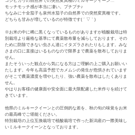
コシヒカリの自然界での突然変異種のミルキークイーン…
モッチモッチ感が本当に凄い。プチプチ♪
ちなみに十全茄子も泉州水茄子の自然界での突然変異種です。
どちらも甘みが増しているのが特徴です( ´ ▽ ` )
※お米の中に稀に黒くなっているものがありますが植酸栽培は特
別栽培より厳格な基準にて農薬散布量を減らしております。その
ために防除できない虫さん達にイタズラされたりもします。みな
さまの口に直接はいるものなので限界まで農薬を散布しておりま
せん。
またそういった観点から気になる方はご理解の上ご購入お願いい
たします。今年も高温予想でカメムシの発生が危惧されています
がそこで農薬濃度を増やしたり、強い農薬を散布はしたくありま
せん。
やはりお客様の健康面や安全面に最大限配慮した米作りを続けて
きています。
他県のミルキークイーンとの圧倒的な差を、秋の旬の味覚をお米
の最高峰でご堪能ください。
特別栽培の上位互換栽培で植酸栽培で作った新潟産の一際美味し
いミルキークイーンとなっております。