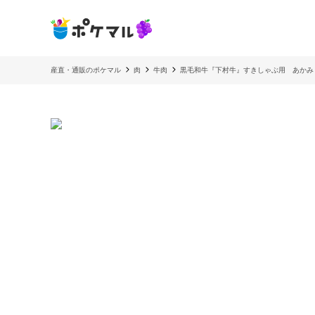
産直・通販のポケマル
肉
牛肉
黒毛和牛『下村牛』すきしゃぶ用 あかみ