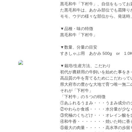
黒毛和牛「下村牛」、自信をもってお
た黒毛和牛は、あかみ部位でも霜降り
モモ、ウデの様々な部位から、発送時
▼品種・味の特徴
黒毛和牛「下村牛」
▼数量、分量の目安
すきしゃぶ用 あかみ 500g or 1.0K
▼栽培/生産方法、こだわり
初代が農耕用の牛飼いを始めた事をき
高品質の牛を育てるためにこだわって
県大府市の豊かな大地で育つ唯一無二
それが「下村牛」
「下村牛」の５つの特徴
①あふれるうまみ・・・うまみ成分の
②やわらか食感・・・・水分量が少な
③究極のくちどけ・・・オレイン酸を
④和牛香・・・・・・・焼いた時に香
⑤最大の肉量・・・・・高水準の歩留