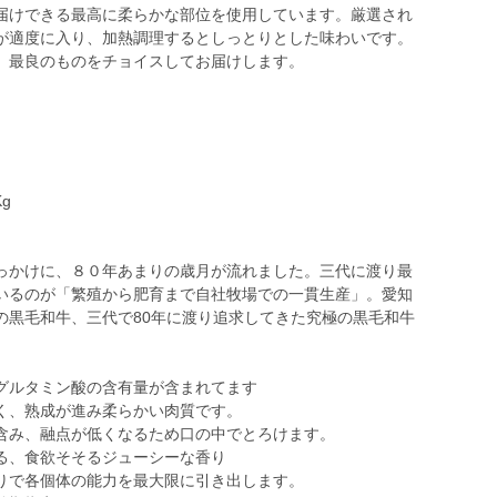
届けできる最高に柔らかな部位を使用しています。厳選され
が適度に入り、加熱調理するとしっとりとした味わいです。
、最良のものをチョイスしてお届けします。
g
っかけに、８０年あまりの歳月が流れました。三代に渡り最
いるのが「繁殖から肥育まで自社牧場での一貫生産」。愛知
の黒毛和牛、三代で80年に渡り追求してきた究極の黒毛和牛
グルタミン酸の含有量が含まれてます
く、熟成が進み柔らかい肉質です。
含み、融点が低くなるため口の中でとろけます。
る、食欲そそるジューシーな香り
りで各個体の能力を最大限に引き出します。