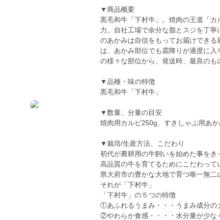
▼商品概要
黒毛和牛「下村牛」。焼肉の王道「カ
力。自社工場で余分な脂とスジを丁寧
のあかみは自信をもってお届けできる
は、あかみ部位でも霜降りが適度に入
の様々な部位から、発送時、最良のも
▼品種・味の特徴
黒毛和牛「下村牛」
▼数量、分量の目安
焼肉用カルビ250g、すきしゃぶ用あかみ
▼栽培/生産方法、こだわり
初代が農耕用の牛飼いを始めた事をき
高品質の牛を育てるためにこだわって
県大府市の豊かな大地で育つ唯一無二
それが「下村牛」
「下村牛」の５つの特徴
①あふれるうまみ・・・うまみ成分の
②やわらか食感・・・・水分量が少な