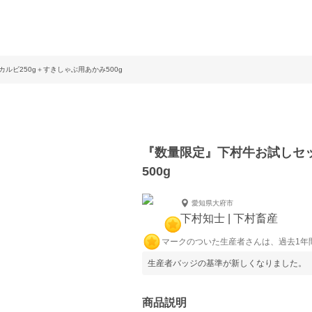
ルビ250g＋すきしゃぶ用あかみ500g
『数量限定』下村牛お試しセッ
500g
愛知県大府市
下村知士 | 下村畜産
マークのついた生産者さんは、過去1年
生産者バッジの基準が新しくなりました。
商品説明