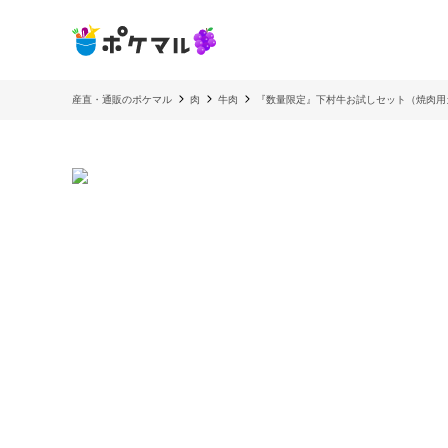
産直・通販のポケマル
肉
牛肉
『数量限定』下村牛お試しセット（焼肉用カ