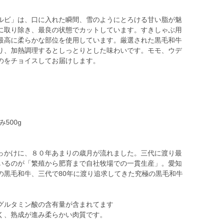
ルビ」は、口に入れた瞬間、雪のようにとろける甘い脂が魅
に取り除き、最良の状態でカットしています。すきしゃぶ用
最高に柔らかな部位を使用しています。厳選された黒毛和牛
り、加熱調理するとしっとりとした味わいです。モモ、ウデ
のをチョイスしてお届けします。
500g
っかけに、８０年あまりの歳月が流れました。三代に渡り最
いるのが「繁殖から肥育まで自社牧場での一貫生産」。愛知
の黒毛和牛、三代で80年に渡り追求してきた究極の黒毛和牛
グルタミン酸の含有量が含まれてます
く、熟成が進み柔らかい肉質です。