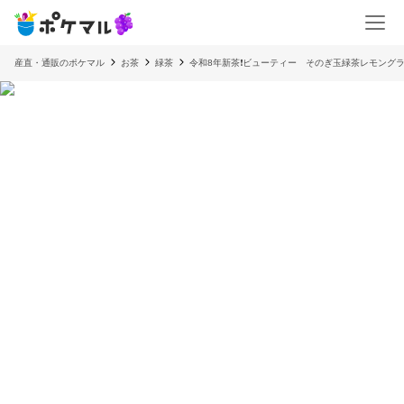
産直・通販のポケマル
お茶
緑茶
令和8年新茶❗️ビューティー そのぎ玉緑茶レモング