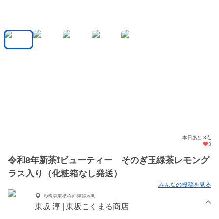
本日あと 3点
3
令和8年新茶❗️ビューティー そのぎ玉緑茶レモング
ラス入り（化粧箱なし発送）
みんなの投稿を見る
長崎県東彼杵郡東彼杵町
東坂 淳 | 東坂こくまる商店