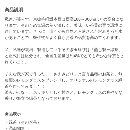
商品説明
私達が暮らす、東彼杵町坂本郷は標高180～300mほどの高台にな
ります。そのため気温の差が激しく、美味しい茶葉の育つ環境に
適しています。さらに、山々から自然とろ過された澄みきった水
があることで、微生物がよく育ちお茶の品質を高めてくれます。
又、私達が栽培、製造しているそのぎ玉緑茶は「蒸し製玉緑茶」
と正式には区分され、全国生産量は約4%でとても希少な緑茶とさ
れています。
そんな我が家で作った、「さえみどり」と言う品種のお茶と、無
農薬のレモングラスをブレンドし、オリジナルのレモングラス緑
茶を作ってみました！
渋みが少なく、スッキリとした甘さと、レモングラスの爽やかな
香りが際立つ緑茶となっております。
食品表示
・緑茶（そのぎ茶）
・添加物無し