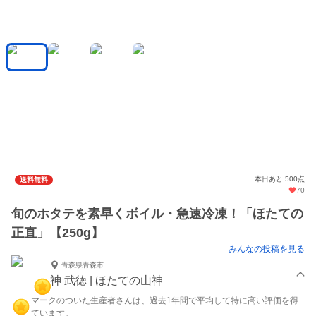
本日あと 500点
送料無料
70
旬のホタテを素早くボイル・急速冷凍！「ほたての
正直」【250g】
みんなの投稿を見る
青森県青森市
神 武徳 | ほたての山神
マークのついた生産者さんは、過去1年間で平均して特に高い評価を得
ています。