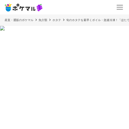
産直・通販のポケマル
魚介類
ホタテ
旬のホタテを素早くボイル・急速冷凍！「ほたて