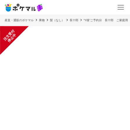
産直・通販のポケマル
果物
梨（なし）
長十郎
“Y様”ご予約分 長十郎 ご家庭用
注
文
受
付
停
止
中