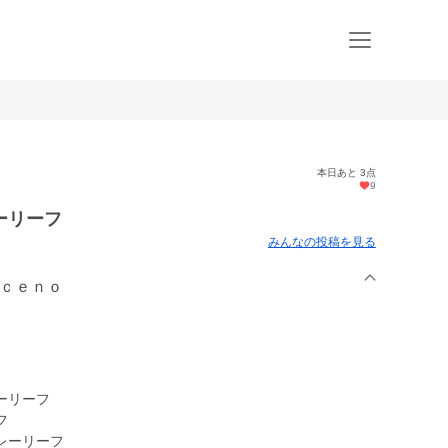
本日あと 3点
9
ーリーフ
みんなの投稿を見る
ｉｃｅｎｏ
ーリーフ
フ
レーリーフ