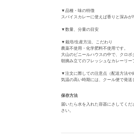
▼品種・味の特徴
スパイスカレーに使えば香りと深みが
▼数量、分量の目安
▼栽培/生産方法、こだわり
農薬不使用・化学肥料不使用です。
大山のビニールハウスの中で、クロボ
朝摘み立てのフレッシュなカレーリー
▼注文に際しての注意点（配送方法や
気温の高い時期には、クール便で発送
保存方法
届いたら水を入れた容器にさしてくだ
さい。