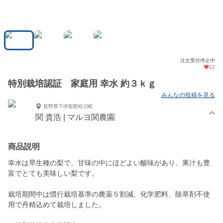
注文受付停止中
12
特別栽培認証 家庭用 幸水 約３ｋｇ
みんなの投稿を見る
長野県下伊那郡松川町
関 貴浩 | マルヨ関農園
商品説明
幸水は早生種の梨で、甘味の中にほどよい酸味があり、果汁も豊
富でとても美味しい梨です。
栽培期間中は慣行栽培基準の農薬５割減、化学肥料、除草剤不使
用で丹精込めて栽培しました。