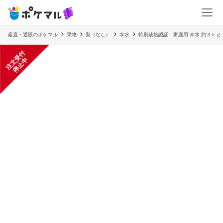
産直・通販のポケマル
果物
梨（なし）
幸水
特別栽培認証 家庭用 幸水 約３ｋｇ
注
文
受
付
停
止
中