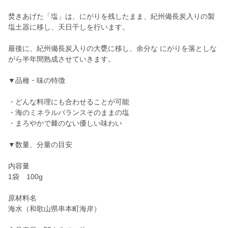
焚きあげた「塩」は、にがりを残したまま、紀州備長炭入りの製
塩土器に移し、天日干しを行います。
最後に、紀州備長炭入りの大甕に移し、余分な にがりを落としな
がら半年間熟成させていきます。
▼品種・味の特徴
・どんな料理にも合わせることが可能
・海のミネラルバランスそのままの塩
・まろやかで棘のない優しい味わい
▼数量、分量の目安
内容量
1袋 100g
原材料名
海水（和歌山県串本町海岸）