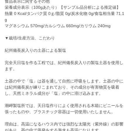
食品表示に関するその他
栄養成分表示（100gあたり）【サンプル品分析による推定値】
熱量 0 Kcal/タンパク質 0ｇ/脂質 0g/炭水化物 0g/食塩相当量 71.1
g
マグネシウム 570mg/カルシウム 660mg/カリウム 240mg
▼栽培/生産方法、こだわり
紀州備長炭入りの土器による製塩
完全天日塩を作る工程では、紀州備長炭入りの製塩土器を使用し
ます。
土器の中で「塩」は器を通して自然に呼吸をします。土器の中に
は紀州備長炭が練りこまれており、その成分が有害物質を吸着
し、天然ミネラル成分が「塩」の中に溶け込みます。
潮岬製塩所では、天日塩作りによく使用される木箱にビニールを
張ったものや、プラスチック容器は一切使用いたしません。
理由は、高温になるハウス内では強烈な太陽光（紫外線）の影響
があり、器の中で蒸発をする海水も高温になります。