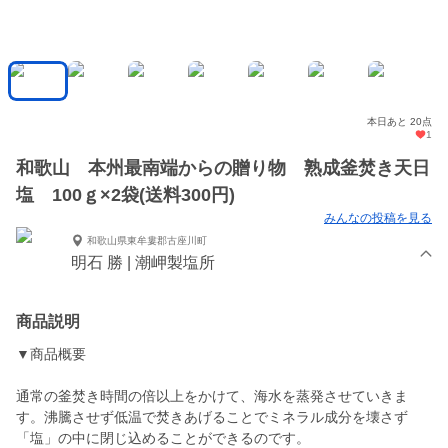
本日あと 20点
1
和歌山 本州最南端からの贈り物 熟成釜焚き天日
塩 100ｇ×2袋(送料300円)
みんなの投稿を見る
和歌山県東牟婁郡古座川町
明石 勝 | 潮岬製塩所
商品説明
▼商品概要
通常の釜焚き時間の倍以上をかけて、海水を蒸発させていきま
す。沸騰させず低温で焚きあげることでミネラル成分を壊さず
「塩」の中に閉じ込めることができるのです。