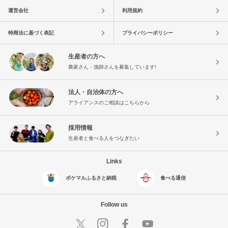
運営会社
利用規約
特商法に基づく表記
プライバシーポリシー
生産者の方へ
農家さん・漁師さんを募集しています!
法人・自治体の方へ
アライアンスのご相談はこちらから
採用情報
生産者と食べる人をつなぎたい
Links
ポケマルふるさと納税
食べる通信
Follow us