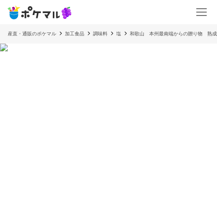
産直・通販のポケマル
加工食品
調味料
塩
和歌山 本州最南端からの贈り物 熟成釜焚