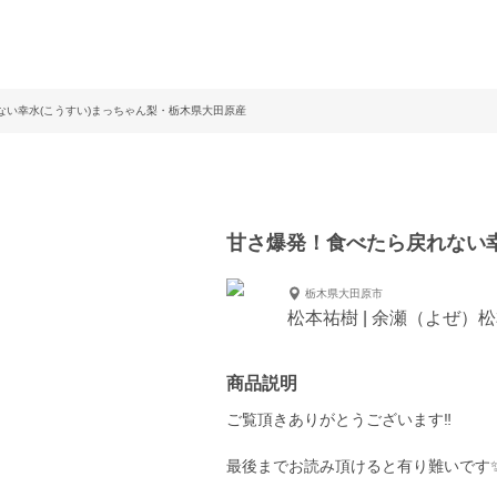
ない幸水(こうすい)まっちゃん梨・栃木県大田原産
甘さ爆発！食べたら戻れない幸
栃木県大田原市
松本祐樹 | 余瀬（よぜ）
商品説明
ご覧頂きありがとうございます‼️
最後までお読み頂けると有り難いです