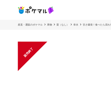
産直・通販のポケマル
果物
梨（なし）
幸水
甘さ爆発！食べたら戻れ
販売終了