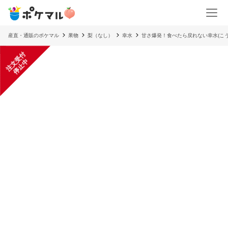
産直・通販のポケマル
果物
梨（なし）
幸水
甘さ爆発！食べたら戻れない幸水(こ
注
文
受
付
停
止
中