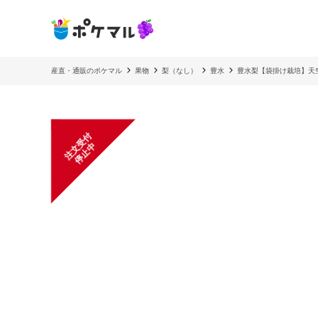
産直・通販のポケマル
果物
梨（なし）
豊水
豊水梨【袋掛け栽培】天
注
文
受
付
停
止
中