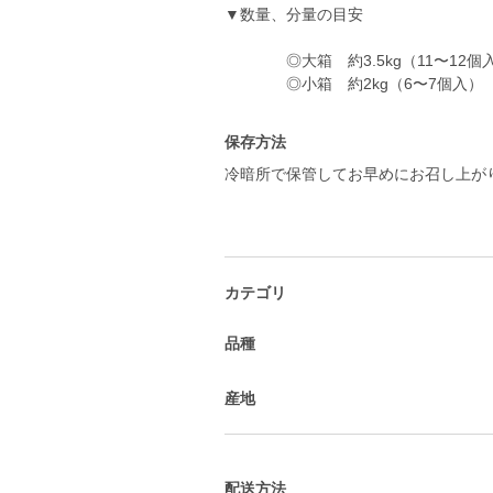
▼数量、分量の目安
◎大箱 約3.5kg（11〜12個
◎小箱 約2kg（6〜7個入）
保存方法
冷暗所で保管してお早めにお召し上が
カテゴリ
品種
産地
配送方法