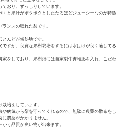
っており、ずっしりしています。
剥くと果汁がポタポタとしたたるほどジューシーなのが特徴
バランスの取れた梨です。
ほとんどが傾斜地です。
変ですが、良質な果樹栽培をするには水はけが良く適してる
農家をしており、果樹畑には自家製牛糞堆肥を入れ、こだわ
け栽培をしています。
虫や病気から梨を守ってくれるので、無駄に農薬の散布をし
梨に農薬がかかりません。
細かく品質が良い物が出来ます。