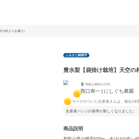
空の村よりお届け♪
ふるさと納税可
豊水梨【袋掛け栽培】天空の
和歌山県紀の川市
西口寿一 | にしぐち農園
マークのついた生産者さんは、過去1年
生産者バッジの基準が新しくなりました。
商品説明
和歌山県の標高600m、水はけの良い