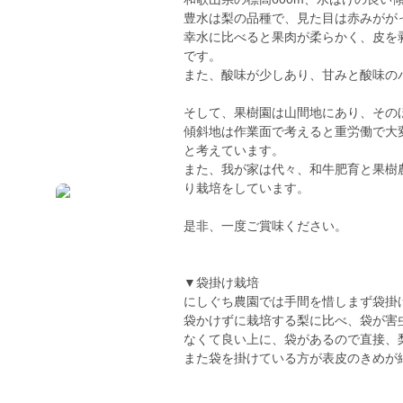
豊水は梨の品種で、見た目は赤みがが
幸水に比べると果肉が柔らかく、皮を
です。
また、酸味が少しあり、甘みと酸味の
そして、果樹園は山間地にあり、その
傾斜地は作業面で考えると重労働で大
と考えています。
また、我が家は代々、和牛肥育と果樹
り栽培をしています。
是非、一度ご賞味ください。
▼袋掛け栽培
にしぐち農園では手間を惜しまず袋掛
袋かけずに栽培する梨に比べ、袋が害
なくて良い上に、袋があるので直接、
また袋を掛けている方が表皮のきめが