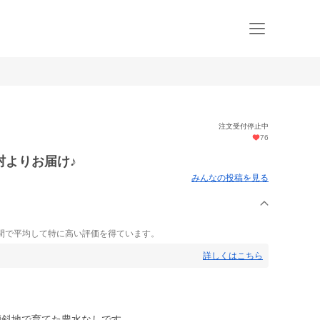
注文受付停止中
76
村よりお届け♪
みんなの投稿を見る
間で平均して特に高い評価を得ています。
詳しくはこちら
傾斜地で育てた豊水なしです。