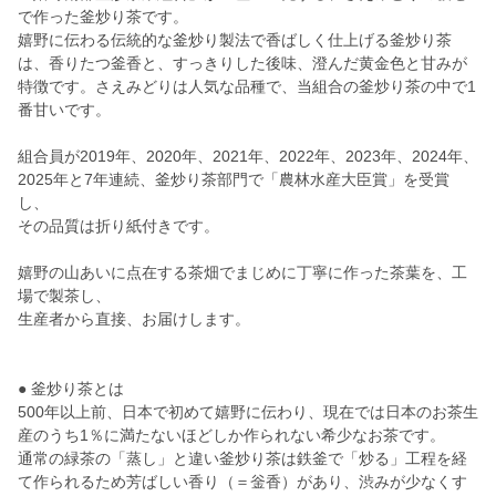
で作った釜炒り茶です。
嬉野に伝わる伝統的な釜炒り製法で香ばしく仕上げる釜炒り茶
は、香りたつ釜香と、すっきりした後味、澄んだ黄金色と甘みが
特徴です。さえみどりは人気な品種で、当組合の釜炒り茶の中で1
番甘いです。
組合員が2019年、2020年、2021年、2022年、2023年、2024年、
2025年と7年連続、釜炒り茶部門で「農林水産大臣賞」を受賞
し、
その品質は折り紙付きです。
嬉野の山あいに点在する茶畑でまじめに丁寧に作った茶葉を、工
場で製茶し、
生産者から直接、お届けします。
● 釜炒り茶とは
500年以上前、日本で初めて嬉野に伝わり、現在では日本のお茶生
産のうち1％に満たないほどしか作られない希少なお茶です。
通常の緑茶の「蒸し」と違い釜炒り茶は鉄釜で「炒る」工程を経
て作られるため芳ばしい香り（＝釡香）があり、渋みが少なくす