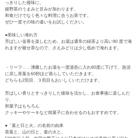
っきりした後味に、
嬉野茶のうまみと甘みが加わります。
和食だけでなく色々な料理に合うお茶です。
ぜひ一度その味の違いをお試しください。
●美味しい淹れ方
芳ばしい釡香を楽しむため、お湯は通常の緑茶より高い90 度で淹
れますが被せ茶なので、さえみどりは少し低めで淹れます。
・リーフ……沸騰したお湯を⼀度湯呑に⼊れ80度に下げて、急須
に戻し茶葉を60秒ほど蒸らしていただきます。
どちらも2煎⽬、３煎⽬もおいしくいただけます。
芳ばしい香りとすっきりした後味を活かし、お食事後に楽しんだ
り、
和菓子はもちろん
クッキーやケーキなど焼菓子に合わせるのもおすすめです。
●「葉と日と火」の名前の由来
茶葉と、山の日と、釜の火と。