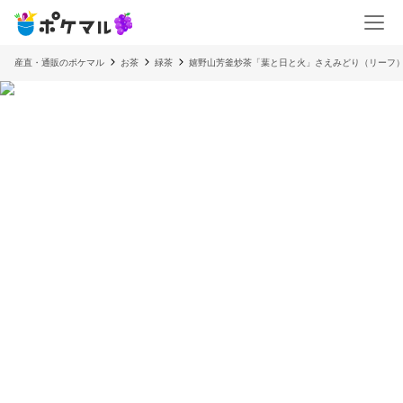
産直・通販のポケマル
お茶
緑茶
嬉野山芳釜炒茶「葉と日と火」さえみどり（リーフ