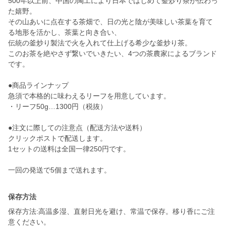
500年以上前、中国の陶工により日本ではじめて釜炒り茶が伝わっ
た嬉野。
その山あいに点在する茶畑で、日の光と陰が美味しい茶葉を育て
る地形を活かし、茶葉と向き合い、
伝統の釜炒り製法で火を入れて仕上げる希少な釜炒り茶。
このお茶を絶やさず繋いでいきたい、4つの茶農家によるブランド
です。
●商品ラインナップ
急須で本格的に味わえるリーフを用意しています。
・リーフ50g…1300円（税抜）
●注文に際しての注意点（配送方法や送料）
クリックポストで配送します。
1セットの送料は全国一律250円です。
一回の発送で5個まで送れます。
保存方法
保存方法:高温多湿、直射日光を避け、常温で保存。移り香にご注
意ください。