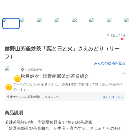
本日あと 10点
2
嬉野山芳釜炒茶「葉と日と火」さえみどり（リー
フ）
みんなの投稿を見る
佐賀県嬉野市
秋月健次 | 嬉野南部釜炒茶業組合
マークのついた生産者さんは、過去1年間で平均して特に高い評価を得
ています。
生産者バッジの基準が新しくなりました。
詳しくはこちら
商品説明
釜炒茶発祥の地、佐賀県嬉野市で4軒のお茶農家
「嬉野南部釜炒茶業組合」が生産・直売する、さえみどりの被せ