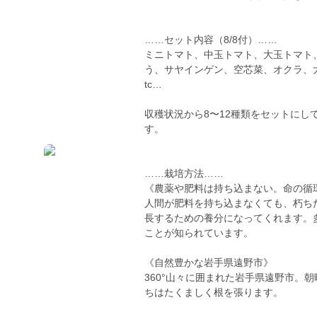
……セット内容（8/8付）……
ミニトマト、中玉トマト、大玉トマト
う、サヤインゲン、空芯菜、オクラ、大
tc…
収穫状況から8〜12種類をセットに
す。
……栽培方法……
《農薬や肥料は持ち込まない。命の循
人間が肥料を持ち込まなくても、朽ち
長するための養分になってくれます。
ことが知られています。
《自然豊かな岩手県遠野市》
360°山々に囲まれた岩手県遠野市。
ちはたくましく根を張ります。