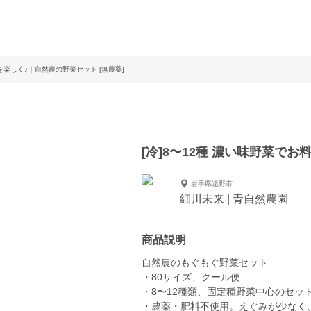
理を楽しく♪｜自然農の野菜セット [無農薬]
[冷]8〜12種 濃い味野菜で
岩手県遠野市
細川未来 | 青自然農園
商品説明
自然農のもぐもぐ野菜セット
・80サイズ、クール便
・8〜12種類、固定種野菜中心のセッ
・農薬・肥料不使用。えぐみが少なく