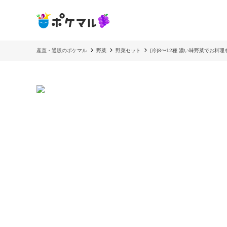
産直・通販のポケマル
野菜
野菜セット
[冷]8〜12種 濃い味野菜でお料