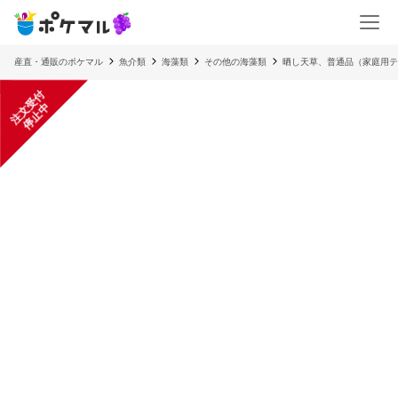
産直・通販のポケマル
魚介類
海藻類
その他の海藻類
晒し天草、普通品（家庭用テ
注
文
受
付
停
止
中