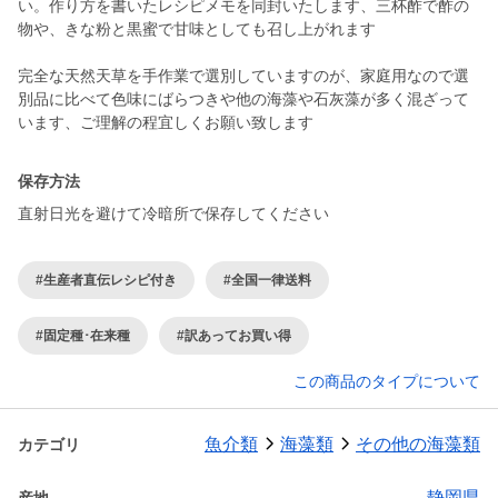
い。作り方を書いたレシピメモを同封いたします、三杯酢で酢の
物や、きな粉と黒蜜で甘味としても召し上がれます
完全な天然天草を手作業で選別していますのが、家庭用なので選
別品に比べて色味にばらつきや他の海藻や石灰藻が多く混ざって
います、ご理解の程宜しくお願い致します
保存方法
直射日光を避けて冷暗所で保存してください
#生産者直伝レシピ付き
#全国一律送料
#固定種･在来種
#訳あってお買い得
この商品のタイプについて
魚介類
海藻類
その他の海藻類
カテゴリ
静岡県
産地