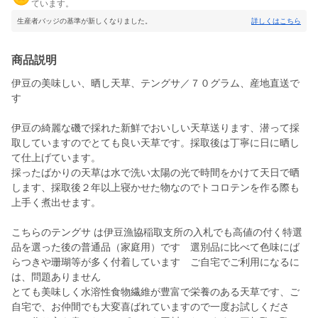
ています。
生産者バッジの基準が新しくなりました。
詳しくはこちら
商品説明
伊豆の美味しい、晒し天草、テングサ／７０グラム、産地直送で
す
伊豆の綺麗な磯で採れた新鮮でおいしい天草送ります、潜って採
取していますのでとても良い天草です。採取後は丁寧に日に晒し
て仕上げています。
採ったばかりの天草は水で洗い太陽の光で時間をかけて天日で晒
します、採取後２年以上寝かせた物なのでトコロテンを作る際も
上手く煮出せます。
こちらのテングサ は伊豆漁協稲取支所の入札でも高値の付く特選
品を選った後の普通品（家庭用）です 選別品に比べて色味にば
らつきや珊瑚等が多く付着しています ご自宅でご利用になるに
は、問題ありません
とても美味しく水溶性食物繊維が豊富で栄養のある天草です、ご
自宅で、お仲間でも大変喜ばれていますので一度お試しくださ