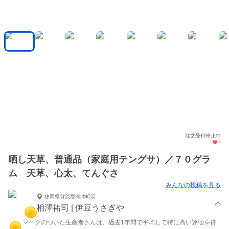
注文受付停止中
7
晒し天草、普通品（家庭用テングサ）／７０グラ
ム 天草、心太、てんぐさ
みんなの投稿を見る
静岡県賀茂郡河津町浜
相澤祐司 | 伊豆うさぎや
マークのついた生産者さんは、過去1年間で平均して特に高い評価を得