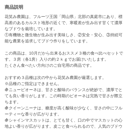
商品説明
花笑み農園は、フルーツ王国「岡山県」北部の真庭市にあり、標
高差のあるカルスト地形の近くで、寒暖差が生み出す甘くて濃厚
なブドウを栽培しています。
①有機物と微生物が生み出す美味しさ、②安全・安心、③持続可
能な農業を追求してブドウ作りをしています。
この商品は、10月だから出来るおススメ３種の食べ比べセットで
す。３房（各1房）入りの約２ｋｇでお届けいたします。
たくさん食べたい方向けのご自宅用の商品です。
おすすめ３品種は次の中から花笑み農園が厳選します。
※品種のご指定はできません。
🍇ニューピオーネは、甘さと酸味のバランスが絶妙で、濃厚でと
ても良い香りがします。この時期のピオーネは完熟で甘さが際立
ちます。
🍇クイーンニーナは、糖度が高く酸味が少なく、甘さの中にフル
ーティーな香りが広がります。
🍇シャインマスカットは、とても甘く、口の中でマスカットの心
地よい香りが広がります。皮ごと食べられるので、人気のブドウ