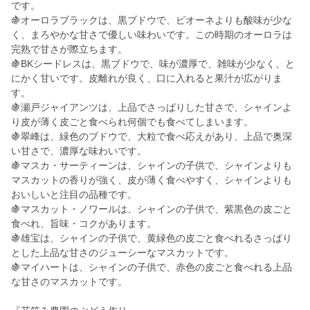
です。
🍇オーロラブラックは、黒ブドウで、ピオーネよりも酸味が少な
く、まろやかな甘さで優しい味わいです。この時期のオーロラは
完熟で甘さが際立ちます。
🍇BKシードレスは、黒ブドウで、味が濃厚で、雑味が少なく、と
にかく甘いです。皮離れが良く、口に入れると果汁が広がりま
す。
🍇瀬戸ジャイアンツは、上品でさっぱりした甘さで、シャインよ
り皮が薄く皮ごと食べられ何個でも食べてしまいます。
🍇翠峰は、緑色のブドウで、大粒で食べ応えがあり、上品で奥深
い甘さで、濃厚な味わいです。
🍇マスカ・サーティーンは、シャインの子供で、シャインよりも
マスカットの香りが強く、皮が薄く食べやすく、シャインよりも
おいしいと注目の品種です。
🍇マスカット・ノワールは、シャインの子供で、紫黒色の皮ごと
食べれ、旨味・コクがあります。
🍇雄宝は、シャインの子供で、黄緑色の皮ごと食べれるさっぱり
とした上品な甘さのジューシーなマスカットです。
🍇マイハートは、シャインの子供で、赤色の皮ごと食べれる上品
な甘さのマスカットです。