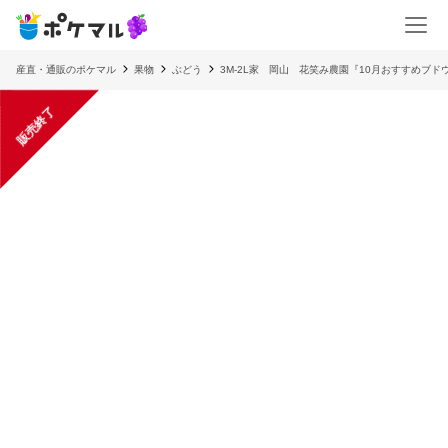
産直・通販のポケマル
果物
ぶどう
3M-2L家 岡山 花笑み農園『10月おすすめブドウ
販売終了