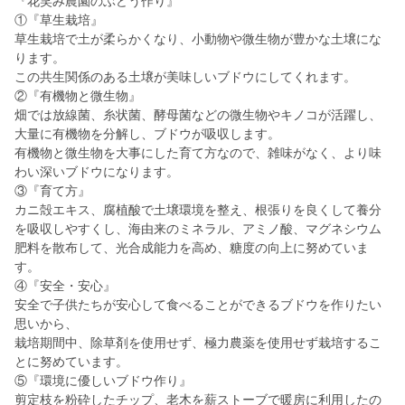
『花笑み農園のぶどう作り』
①『草生栽培』
草生栽培で土が柔らかくなり、小動物や微生物が豊かな土壌にな
ります。
この共生関係のある土壌が美味しいブドウにしてくれます。
②『有機物と微生物』
畑では放線菌、糸状菌、酵母菌などの微生物やキノコが活躍し、
大量に有機物を分解し、ブドウが吸収します。
有機物と微生物を大事にした育て方なので、雑味がなく、より味
わい深いブドウになります。
③『育て方』
カニ殻エキス、腐植酸で土壌環境を整え、根張りを良くして養分
を吸収しやすくし、海由来のミネラル、アミノ酸、マグネシウム
肥料を散布して、光合成能力を高め、糖度の向上に努めていま
す。
④『安全・安心』
安全で子供たちが安心して食べることができるブドウを作りたい
思いから、
栽培期間中、除草剤を使用せず、極力農薬を使用せず栽培するこ
とに努めています。
⑤『環境に優しいブドウ作り』
剪定枝を粉砕したチップ、老木を薪ストーブで暖房に利用したの