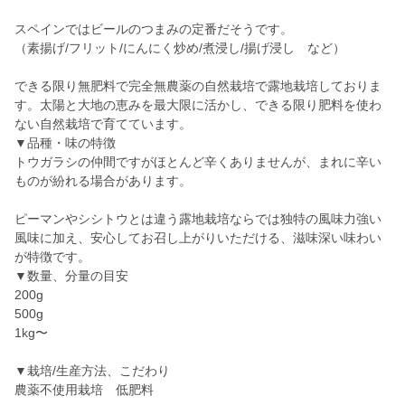
スペインではビールのつまみの定番だそうです。
（素揚げ/フリット/にんにく炒め/煮浸し/揚げ浸し など）
できる限り無肥料で完全無農薬の自然栽培で露地栽培しておりま
す。太陽と大地の恵みを最大限に活かし、できる限り肥料を使わ
ない自然栽培で育てています。
▼品種・味の特徴
トウガラシの仲間ですがほとんど辛くありませんが、まれに辛い
ものが紛れる場合があります。
ピーマンやシシトウとは違う露地栽培ならでは独特の風味力強い
風味に加え、安心してお召し上がりいただける、滋味深い味わい
が特徴です。
▼数量、分量の目安
200g
500g
1kg〜
▼栽培/生産方法、こだわり
農薬不使用栽培 低肥料