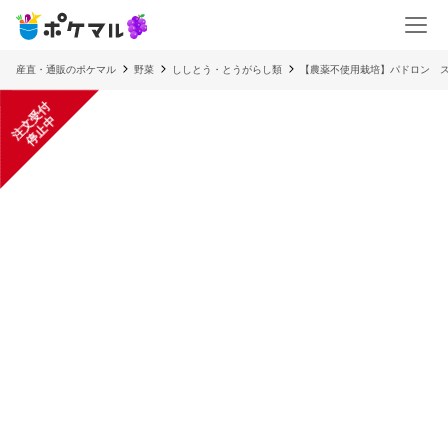
産直・通販のポケマル
野菜
ししとう・とうがらし類
【農薬不使用栽培】パドロン スペ
注
文
受
付
停
止
中