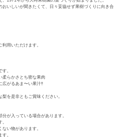
、1971年から大時果樹園の梨づくりが始まりました。
のおいしいが聞きたくて、日々妥協せず果樹づくりに向き合
ご利用いただけます。
です。
よい柔らかさとち密な果肉
広がるあま〜い果汁‼︎
な梨を是非ともご賞味ください。
部分が入っている場合があります。
す。
くない物があります。
ます。