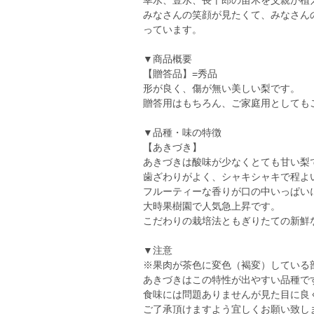
幸水、豊水、長十郎の苗木を父親が植え
みなさんの笑顔が見たくて、みなさん
っています。
▼商品概要
【贈答品】=秀品
形が良く、傷が無い美しい梨です。
贈答用はもちろん、ご家庭用としても
▼品種・味の特徴
【あきづき】
あきづきは酸味が少なくとても甘い梨
歯ざわりがよく、シャキシャキで程
フルーティーな香りが口の中いっぱいに
大時果樹園で人気急上昇です。
こだわりの栽培法ともぎりたての新鮮
▼注意
※果肉が茶色に変色（褐変）している
あきづきはこの特性が出やすい品種で
食味には問題ありませんが見た目に良
ご了承頂けますよう宜しくお願い致し