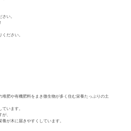
ださい。
！
りください。
。
の堆肥や有機肥料をまき微生物が多く住む栄養たっぷりの土
しています。
すが、
栄養が木に届きやすくしています。