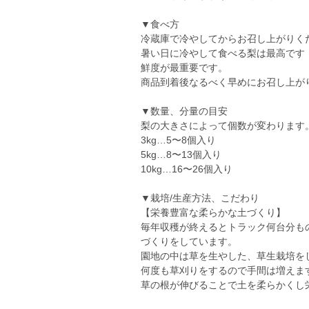
▼食べ方
冷蔵庫で冷やしてからお召し上がりく
暑い日に冷やして食べる梨は最高です
鮮度が最重要です。
商品到着後なるべく早めにお召し上が
▼数量、分量の目安
梨の大きさによって個数が変わります
3kg…5〜8個入り
5kg…8〜13個入り
10kg…16〜26個入り
▼栽培/生産方法、こだわり
【栄養豊富な柔らかな土づくり】
毎年収穫が終えるとトラック何台分も
づくりをしています。
園地の中は草を生やした、草生栽培を
何度も草刈りをするので手間は増えま
草の根が伸びることで土を柔らかくし