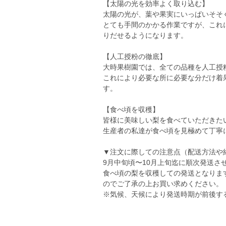
【太陽の光を効率よく取り込む】
太陽の光が、葉や果実にいっぱいそそ
とても手間のかかる作業ですが、これ
りだせるようになります。
【人工授粉の徹底】
大時果樹園では、全ての品種を人工授
これにより必要な所に必要な分だけ着
す。
【食べ頃を収穫】
皆様に美味しい梨を食べていただきた
生産者の私達が食べ頃を見極めて丁寧
▼注文に際しての注意点（配送方法や
9月中旬頃〜10月上旬迄に順次発送さ
食べ頃の梨を収穫しての発送となりま
のでご了承の上お買い求めください。
※気候、天候により発送時期が前後す