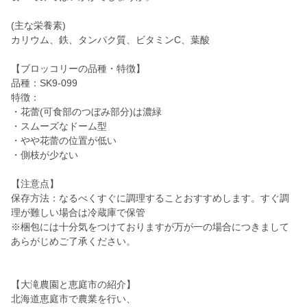
(主な栄養素)
カリウム、鉄、タンパク質、ビタミンC、葉酸
【ブロッコリーの品種・特徴】
品種：SK9-099
特徴：
・花蕾(可食部のつぼみ部分)は濃緑
・スムーズなドーム型
・やや花蕾の位置が低い
・側枝が少ない
【注意点】
保存方法：なるべくすぐに調理することおすすめします。すぐ調
理が難しい場合は冷蔵庫で保管
※梱包には十分気をつけておりますが万が一の場合につきまして
あらがじめご了承ください。
【大滝農園と恵庭市の紹介】
北海道恵庭市で農業を行い、