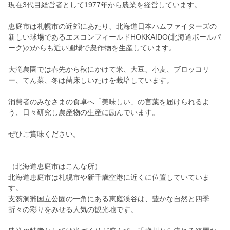
現在3代目経営者として1977年から農業を経営しています。
恵庭市は札幌市の近郊にあたり、北海道日本ハムファイターズの
新しい球場であるエスコンフィールドHOKKAIDO(北海道ボールパ
ーク)のからも近い圃場で農作物を生産しています。
大滝農園では春先から秋にかけて米、大豆、小麦、ブロッコリ
ー、てん菜、冬は菌床しいたけを栽培しています。
消費者のみなさまの食卓へ「美味しい」の言葉を届けられるよ
う、日々研究し農産物の生産に励んでいます。
ぜひご賞味ください。
（北海道恵庭市はこんな所）
北海道恵庭市は札幌市や新千歳空港に近くに位置していていま
す。
支笏洞爺国立公園の一角にある恵庭渓谷は、豊かな自然と四季
折々の彩りをみせる人気の観光地です。