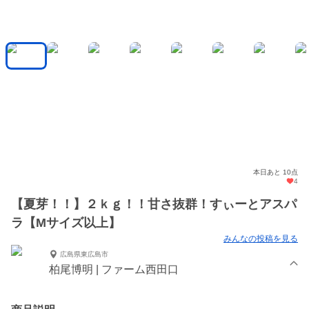
本日あと 10点
4
【夏芽！！】２ｋｇ！！甘さ抜群！すぃーとアスパ
ラ【Mサイズ以上】
みんなの投稿を見る
広島県東広島市
柏尾博明 | ファーム西田口