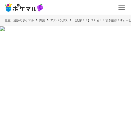
産直・通販のポケマル
野菜
アスパラガス
【夏芽！！】２ｋｇ！！甘さ抜群！すぃー