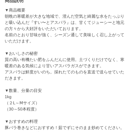
商品説明
▼商品概要
朝晩の寒暖差が大きな地域で、澄んだ空気と綺麗な水をたっぷり
と吸い込んだ『すい〜とアスパラ』は、甘くてジューシーと地元
の方々から大好評をいただいております。
名前のとおり甘味が強く、シーズン通して美味しく召し上がって
いただけます。
▼おいしさの秘密
質の高い有機たい肥をふんだんに使用。土づくりだけでなく、寒
暖差のある気候により甘いアスパラガスができます。
アスパラは鮮度がいのち。採れたてのものを直送で送らせていた
だきます。
▼数量、分量の目安
1kg
（２Ⅼ～Ⅿサイズ）
（30～50本程度）
▼おすすめの料理
豚バラ巻きなどにおすすめ！茹でずにそのまま炒めてください。