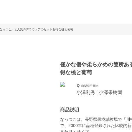
なっつこ』と人気のデラウェアのセットお得な桃と葡萄
僅かな傷や柔らかめの箇所あ
得な桃と葡萄
山梨県甲州市
小澤利秀 | 小澤果樹園
商品説明
なっつこは、長野県果樹試験場で「川
で、2000年に品種登録された比較的
見た目・サイズ