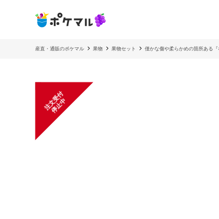
産直・通販のポケマル
果物
果物セット
僅かな傷や柔らかめの箇所ある『
注
文
受
付
停
止
中