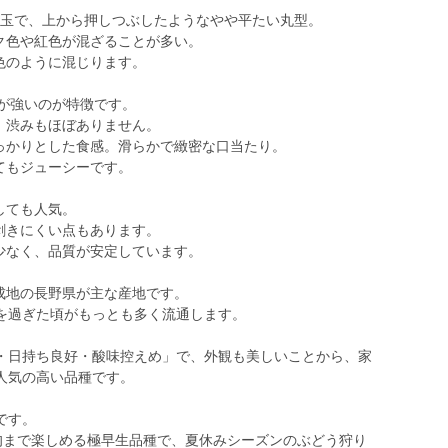
gと大玉で、上から押しつぶしたようなやや平たい丸型。
ク色や紅色が混ざることが多い。
色のように混じります。
みが強いのが特徴です。
、渋みもほぼありません。
しっかりとした食感。滑らかで緻密な口当たり。
てもジューシーです。
しても人気。
剥きにくい点もあります。
少なく、品質が安定しています。
成地の長野県が主な産地です。
盆を過ぎた頃がもっとも多く流通します。
・日持ち良好・酸味控えめ」で、外観も美しいことから、家
人気の高い品種です。
です。
下旬まで楽しめる極早生品種で、夏休みシーズンのぶどう狩り