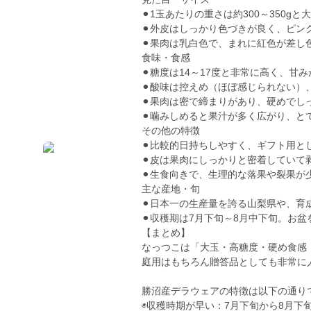
⚫︎1玉あたりの重さは約300～350
⚫︎外皮はしっかり色づきが良く、ピン
⚫︎果肉は乳白色で、まれに紅色が差し
食味・食感
⚫︎糖度は14～17度と非常に高く、甘
⚫︎酸味は控えめ（ほぼ感じられない）
⚫︎果肉は密で締まりがあり、硬めで
⚫︎噛みしめると果汁が多く広がり、と
その他の特徴
⚫︎比較的日持ちしやすく、ギフト用と
⚫︎皮は果肉にしっかりと密着していて
⚫︎生食向きで、生理的な落果や裂果が
主な産地・旬
⚫︎日本一の生産量を誇る山梨県や、育
⚫︎収穫期は7月下旬～8月中下旬。お
【まとめ】
なっつこは「大玉・高糖度・硬め食感
庭用はもちろん贈答品としても非常に
勝沼産デラウェアの特徴は以下の通り
◉収穫時期が早い：7月下旬から8月