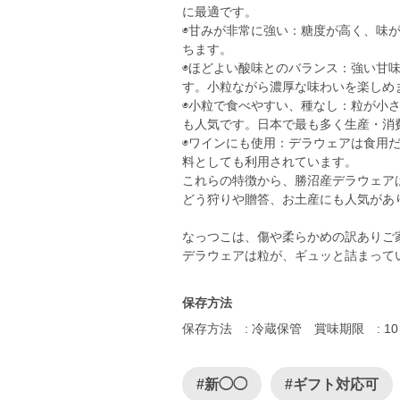
に最適です。
◉甘みが非常に強い：糖度が高く、味
ちます。
◉ほどよい酸味とのバランス：強い甘
す。小粒ながら濃厚な味わいを楽しめ
◉小粒で食べやすい、種なし：粒が小
も人気です。日本で最も多く生産・消
◉ワインにも使用：デラウェアは食用
料としても利用されています。
これらの特徴から、勝沼産デラウェア
どう狩りや贈答、お土産にも人気があ
なっつこは、傷や柔らかめの訳ありご
保存方法
保存方法 : 冷蔵保管 賞味期限 : 1
#新◯◯
#ギフト対応可