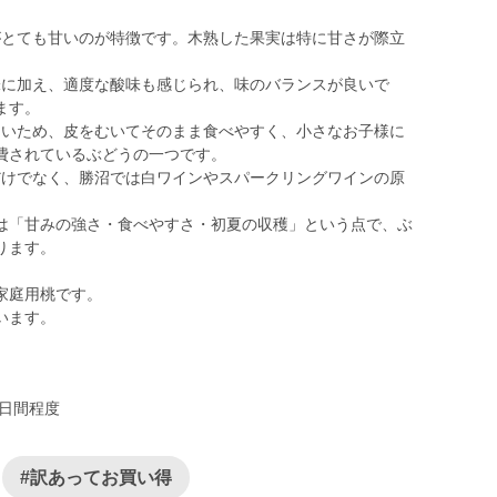
がとても甘いのが特徴です。木熟した果実は特に甘さが際立
味に加え、適度な酸味も感じられ、味のバランスが良いで
ます。
さいため、皮をむいてそのまま食べやすく、小さなお子様に
費されているぶどうの一つです。
だけでなく、勝沼では白ワインやスパークリングワインの原
は「甘みの強さ・食べやすさ・初夏の収穫」という点で、ぶ
ります。
家庭用桃です。
0日間程度
#訳あってお買い得