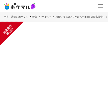
産直・通販のポケマル
野菜
かぼちゃ
お買い得！訳アリかぼちゃ(5kg) 値段高騰中！！
注
文
受
付
停
止
中