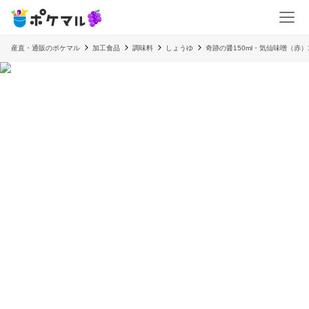
産直・通販のポケマル
加工食品
調味料
しょうゆ
奇跡の醤150ml・気仙味噌（赤