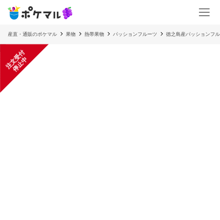
産直・通販のポケマル
果物
熱帯果物
パッションフルーツ
徳之島産パッションフ
注
文
受
付
停
止
中