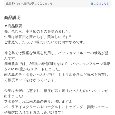
生産者バッジの基準が新しくなりました。
詳しくはこちら
商品説明
▼商品概要
傷、色むら、小さめのものを詰めました。
中身は贈答用と変わらず、美味しいです!!
ご家庭で、たっぷり味わいたい方におすすめです。
徳之島では温暖な気候を利用し、パッションフルーツの栽培が盛
んです。
満田農園では、2年間の研修期間を経て、パッションフルーツ栽培
を2023年度からスタートしました。
南の島のティダをたっぷり浴び、ミネラルを含んだ海水を散布し
て糖度アップをはかっています。
今年は天候にも恵まれ、糖度が高く果汁たっぷりのパッションが
出来ました!
フタを開ければ南の島の香りが漂いますよ!
バニラアイスクリームやヨーグルトにトッピング、炭酸ジュース
や焼酎に入れてもお楽しみ頂けます✨