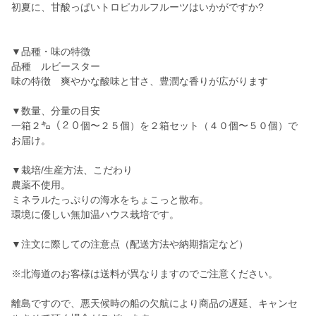
初夏に、甘酸っぱいトロピカルフルーツはいかがですか?
▼品種・味の特徴
品種 ルビースター
味の特徴 爽やかな酸味と甘さ、豊潤な香りが広がります
▼数量、分量の目安
一箱２㌔（２０個〜２５個）を２箱セット（４０個〜５０個）で
お届け。
▼栽培/生産方法、こだわり
農薬不使用。
ミネラルたっぷりの海水をちょこっと散布。
環境に優しい無加温ハウス栽培です。
▼注文に際しての注意点（配送方法や納期指定など）
※北海道のお客様は送料が異なりますのでご注意ください。
離島ですので、悪天候時の船の欠航により商品の遅延、キャンセ