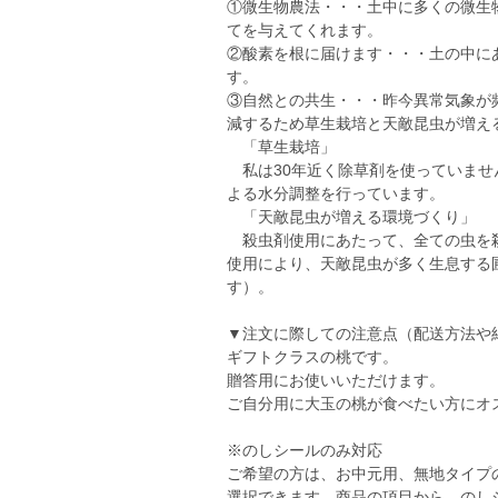
①微生物農法・・・土中に多くの微生
てを与えてくれます。
②酸素を根に届けます・・・土の中に
す。
③自然との共生・・・昨今異常気象が
減するため草生栽培と天敵昆虫が増え
「草生栽培」
私は30年近く除草剤を使っていませ
よる水分調整を行っています。
「天敵昆虫が増える環境づくり」
殺虫剤使用にあたって、全ての虫を殺
使用により、天敵昆虫が多く生息する
す）。
▼注文に際しての注意点（配送方法や
ギフトクラスの桃です。
贈答用にお使いいただけます。
ご自分用に大玉の桃が食べたい方にオ
※のしシールのみ対応
ご希望の方は、お中元用、無地タイプ
選択できます。商品の項目から、のし