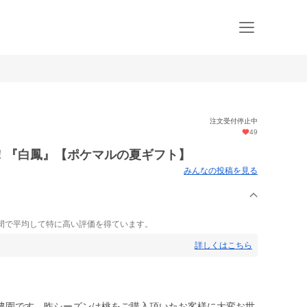
注文受付停止中
49
！『白鳳』【ポケマルの夏ギフト】
みんなの投稿を見る
間で平均して特に高い評価を得ています。
詳しくはこちら
農園です。昨シーズンは桃をご購入頂いたお客様に大変お世