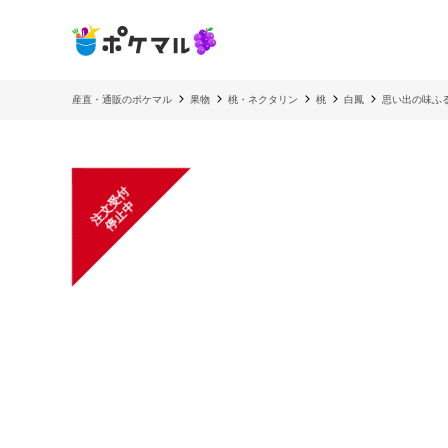
産直・通販のポケマル
果物
桃・ネクタリン
桃
白鳳
思い出の味ふ
注
文
受
付
停
止
中