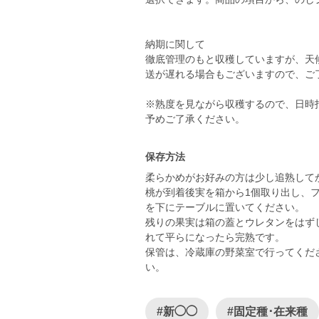
納期に関して
徹底管理のもと収穫していますが、天
送が遅れる場合もございますので、ご
※熟度を見ながら収穫するので、日時
保存方法
柔らかめがお好みの方は少し追熟して
桃が到着後実を箱から1個取り出し、
を下にテーブルに置いてください。
残りの果実は箱の蓋とウレタンをはず
れて平らになったら完熟です。
保管は、冷蔵庫の野菜室で行ってくだ
い。
#新◯◯
#固定種･在来種