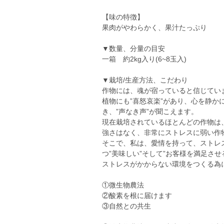
【味の特徴】
果肉がやわらかく、果汁たっぷり
▼数量、分量の目安
一箱 約2kg入り(6~8玉入)
▼栽培/生産方法、こだわり
作物には、魂が宿っていると信じてい
植物にも”喜怒哀楽”があり、心を静
き、”声なき声”が聞こえます。
現在栽培されているほとんどの作物は
強さはなく、非常にストレスに弱い作
そこで、私は、愛情を持って、ストレ
つ”美味しい”そして”お客様を満足さ
ストレスがかからない環境をつくる為
①微生物農法
②酸素を根に届けます
③自然との共生