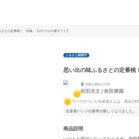
るさとの定番桃！『白鳳』【ポケマルの夏ギフト】
ふるさと納税可
思い出の味ふるさとの定番桃
和歌山県紀の川市
前田浩文 | 前田農園
マークのついた生産者さんは、過去1年
生産者バッジの基準が新しくなりました。
商品説明
いつもお世話になっております。前田