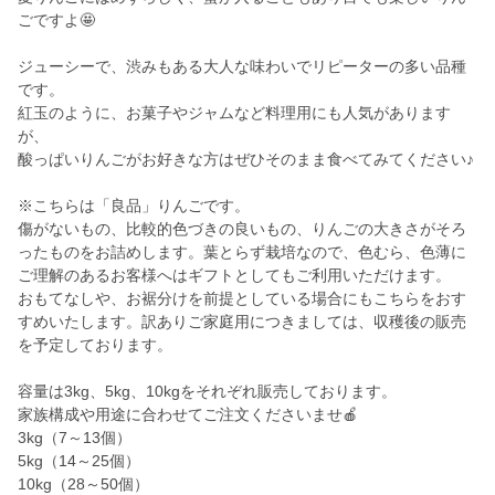
ごですよ🤩
ジューシーで、渋みもある大人な味わいでリピーターの多い品種
です。
紅玉のように、お菓子やジャムなど料理用にも人気があります
が、
酸っぱいりんごがお好きな方はぜひそのまま食べてみてください♪
※こちらは「良品」りんごです。
傷がないもの、比較的色づきの良いもの、りんごの大きさがそろ
ったものをお詰めします。葉とらず栽培なので、色むら、色薄に
ご理解のあるお客様へはギフトとしてもご利用いただけます。
おもてなしや、お裾分けを前提としている場合にもこちらをおす
すめいたします。訳ありご家庭用につきましては、収穫後の販売
を予定しております。
容量は3kg、5kg、10kgをそれぞれ販売しております。
家族構成や用途に合わせてご注文くださいませ🍎
3kg（7～13個）
5kg（14～25個）
10kg（28～50個）