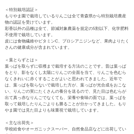
＜特別栽培認証＞
もりやま園で栽培しているりんごは全て青森県から特別栽培農産
物の認証を受けています。
彩香以外の品種は全て、節減対象農薬を規定の5割以下、化学肥料
不使用で栽培しています。
皮には食物繊維やビタミンC、プロシアニジンなど、果肉よりたく
さんの健康成分が含まれています。
＜葉とらずとは＞
葉っぱを取らずに収穫まで栽培する方法のことです。昔は葉っぱ
をとり、影をなくし太陽にりんごの全面を当て、りんごを色むら
なくきれいに赤くすることがよいと思われてきました。近年で
は、葉っぱを取らないで栽培した方が、葉っぱが光合成をおこな
い、りんごの実にたくさんの養分を送るので、見た目は色むらが
出て真っ赤なりんごでなくても、栄養や食味の面では、葉っぱを
取って栽培したりんごよりも勝ることが分かってきました。もり
やま園では見た目よりも味重視で栽培しています。
＜主な出荷先＞
学校給食やオーガニックスーパー、自然食品店などに出荷してい