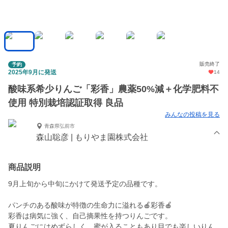
販売終了
予約
2025年9月に発送
14
酸味系希少りんご「彩香」農薬50%減＋化学肥料不
使用 特別栽培認証取得 良品
みんなの投稿を見る
青森県弘前市
森山聡彦 | もりやま園株式会社
商品説明
9月上旬から中旬にかけて発送予定の品種です。
パンチのある酸味が特徴の生命力に溢れる🍎彩香🍎
彩香は病気に強く、自己摘果性を持つりんごです。
夏りんごにはめずらしく、蜜が入ることもあり目でも楽しいりん