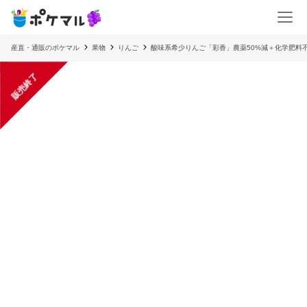
産直・通販のポケマル
果物
りんご
酸味系希少りんご「彩香」農薬50%減＋化学肥料不
販売終了